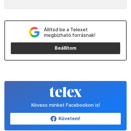
Állítsd be a Telexet
megbízható forrásnak!
Beállítom
Kövess minket Facebookon is!
Követem!