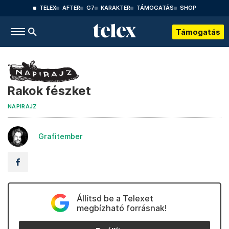
TELEX
AFTER
G7
KARAKTER
TÁMOGATÁS
SHOP
Támogatás
Rakok fészket
NAPIRAJZ
Grafitember
Állítsd be a Telexet
megbízható forrásnak!