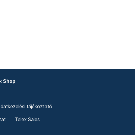
x Shop
datkezelési tájékoztató
zat
Telex Sales