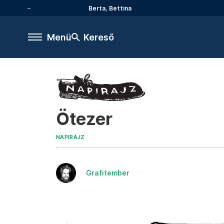
Berta, Bettina
Menü
Kereső
Ötezer
NAPIRAJZ
Grafitember