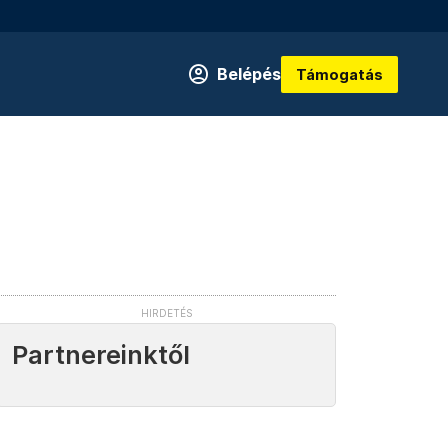
Belépés
Támogatás
Partnereinktől