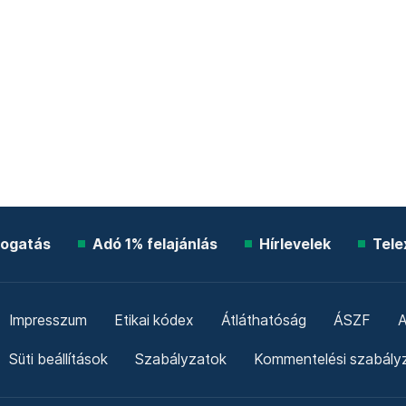
ogatás
Adó 1% felajánlás
Hírlevelek
Tele
Impresszum
Etikai kódex
Átláthatóság
ÁSZF
A
Süti beállítások
Szabályzatok
Kommentelési szabály