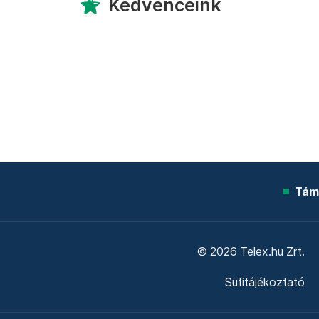
Kedvenceink
Tám
© 2026 Telex.hu Zrt.
Sütitájékoztató