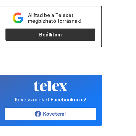
Állítsd be a Telexet
megbízható forrásnak!
Beállítom
Kövess minket Facebookon is!
Követem!