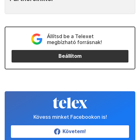
Állítsd be a Telexet
megbízható forrásnak!
Beállítom
Kövess minket Facebookon is!
Követem!