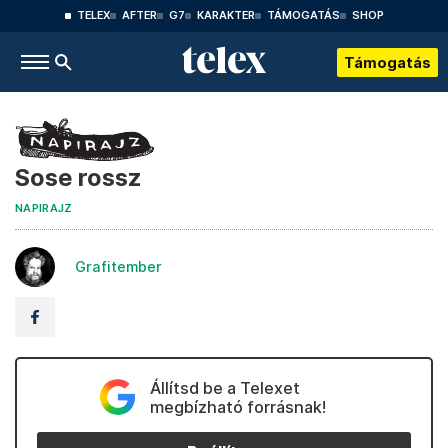
TELEX
AFTER
G7
KARAKTER
TÁMOGATÁS
SHOP
Támogatás
Sose rossz
NAPIRAJZ
Grafitember
Állítsd be a Telexet
megbízható forrásnak!