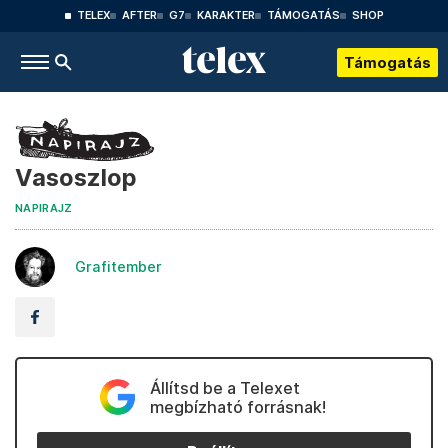
TELEX
AFTER
G7
KARAKTER
TÁMOGATÁS
SHOP
Támogatás
Vasoszlop
NAPIRAJZ
Grafitember
Állítsd be a Telexet
megbízható forrásnak!