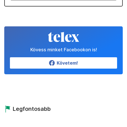
Kövess minket Facebookon is!
Követem!
Legfontosabb