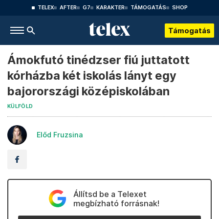
TELEX
AFTER
G7
KARAKTER
TÁMOGATÁS
SHOP
Támogatás
Ámokfutó tinédzser fiú juttatott
kórházba két iskolás lányt egy
bajorországi középiskolában
KÜLFÖLD
Előd Fruzsina
Állítsd be a Telexet
megbízható forrásnak!