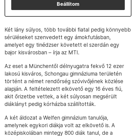
Beállítom
Két lány súlyos, több további fiatal pedig könnyebb
sérüléseket szenvedett egy ámokfutásban,
amelyet egy tinédzser követett el szerdán egy
bajor kisvárosban – írja az MTI.
Az eset a Münchentől délnyugatra fekvő 12 ezer
lakosú kisváros, Schongau gimnáziuma területén
történt a német rendőrség szóvivőjének közlése
alapján. A feltételezett elkövető egy 16 éves fiú,
akit őrizetbe vettek, a két súlyosan megsérült
diáklányt pedig kórházba szállították.
A két áldozat a Welfen gimnázium tanulója,
amelynek egykori diákja volt az elkövető is. A
középiskolában mintegy 800 diák tanul, de a