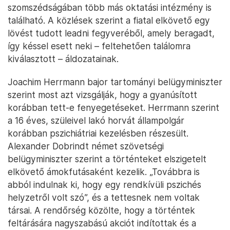
szomszédságában több más oktatási intézmény is
található. A közlések szerint a fiatal elkövető egy
lövést tudott leadni fegyveréből, amely beragadt,
így késsel esett neki – feltehetően találomra
kiválasztott – áldozatainak.
Joachim Herrmann bajor tartományi belügyminiszter
szerint most azt vizsgálják, hogy a gyanúsított
korábban tett-e fenyegetéseket. Herrmann szerint
a 16 éves, szüleivel lakó horvát állampolgár
korábban pszichiátriai kezelésben részesült.
Alexander Dobrindt német szövetségi
belügyminiszter szerint a történteket elszigetelt
elkövető ámokfutásaként kezelik. „Továbbra is
abból indulnak ki, hogy egy rendkívüli pszichés
helyzetről volt szó”, és a tettesnek nem voltak
társai. A rendőrség közölte, hogy a történtek
feltárására nagyszabású akciót indítottak és a