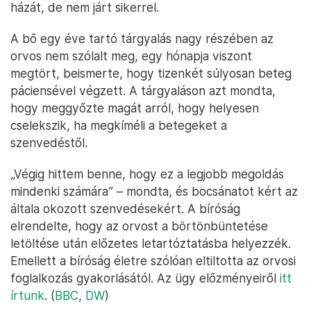
házát, de nem járt sikerrel.
A bő egy éve tartó tárgyalás nagy részében az
orvos nem szólalt meg, egy hónapja viszont
megtört, beismerte, hogy tizenkét súlyosan beteg
páciensével végzett. A tárgyaláson azt mondta,
hogy meggyőzte magát arról, hogy helyesen
cselekszik, ha megkíméli a betegeket a
szenvedéstől.
„Végig hittem benne, hogy ez a legjobb megoldás
mindenki számára” – mondta, és bocsánatot kért az
általa okozott szenvedésekért. A bíróság
elrendelte, hogy az orvost a börtönbüntetése
letöltése után előzetes letartóztatásba helyezzék.
Emellett a bíróság életre szólóan eltiltotta az orvosi
foglalkozás gyakorlásától. Az ügy előzményeiről
itt
írtunk
. (
BBC
,
DW
)