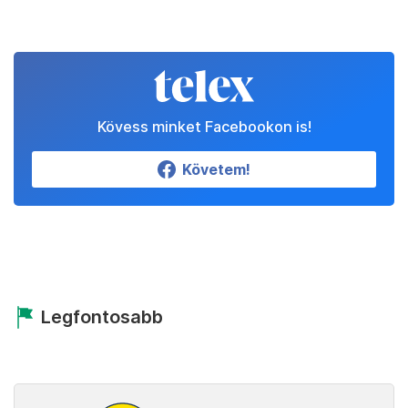
Kövess minket Facebookon is!
Követem!
Legfontosabb