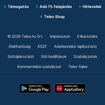
Támogatás
Adó 1% felajánlás
Hírlevelek
Telex Shop
© 2026 Telex.hu Zrt.
Impresszum
Etikai kódex
Átláthatóság
ÁSZF
Adatkezelési tájékoztató
Sütitájékoztató
Süti beállítások
Szabályzatok
Kommentelési szabályzat
Telex Sales