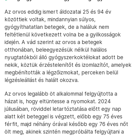
Az orvos eddig ismert áldozatai 25 és 94 év
közöttiek voltak, mindannyian súlyos,
gyógyíthatatlan betegek, de a haláluk nem
feltétlenül következett volna be a gyilkosságok
idején. A vád szerint az orvos a betegek
otthonában, beleegyezésük nélkül halálos
nyugtatókból álló gyógyszerkoktélokat adott be
nekik, köztük érzéstelenítőt és izomlazítót, amelyek
megbénították a légzőizmokat, perceken belül
légzésleállást és halált okozva.
Az orvos legalább öt alkalommal felgyújtotta a
házat is, hogy eltüntesse a nyomokat. 2024
júliusában, röviddel letartóztatása előtt egy nap
alatt két beteggel is végzett, előbb egy 75 éves
férfit, majd néhány órával később egy 76 éves nőt
ölt meg, akinek szintén megpróbálta felgyújtani a