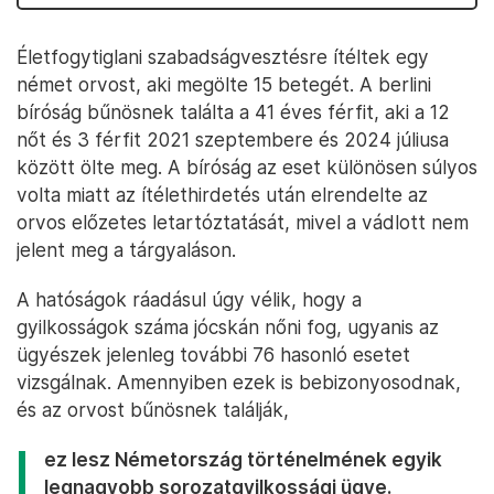
Életfogytiglani szabadságvesztésre ítéltek egy
német orvost, aki megölte 15 betegét. A berlini
bíróság bűnösnek találta a 41 éves férfit, aki a 12
nőt és 3 férfit 2021 szeptembere és 2024 júliusa
között ölte meg. A bíróság az eset különösen súlyos
volta miatt az ítélethirdetés után elrendelte az
orvos előzetes letartóztatását, mivel a vádlott nem
jelent meg a tárgyaláson.
A hatóságok ráadásul úgy vélik, hogy a
gyilkosságok száma jócskán nőni fog, ugyanis az
ügyészek jelenleg további 76 hasonló esetet
vizsgálnak. Amennyiben ezek is bebizonyosodnak,
és az orvost bűnösnek találják,
ez lesz Németország történelmének egyik
legnagyobb sorozatgyilkossági ügye.