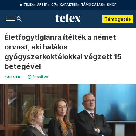
TELEX
AFTER
G7
KARAKTER
TÁMOGATÁS
SHOP
Támogatás
Életfogytiglanra ítélték a német
orvost, aki halálos
gyógyszerkoktélokkal végzett 15
betegével
frissítve
KÜLFÖLD