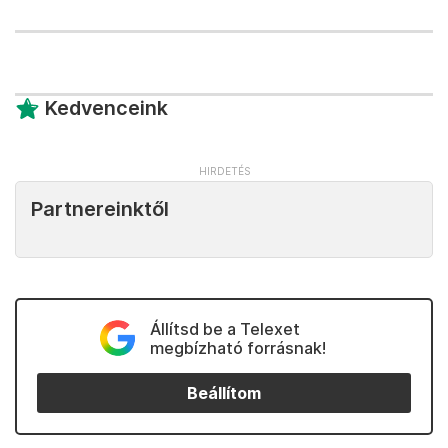
Kedvenceink
Partnereinktől
Állítsd be a Telexet
megbízható forrásnak!
Beállítom