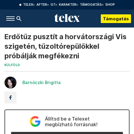
TELEX
AFTER
G7
KARAKTER
TÁMOGATÁS
SHOP
Támogatás
Erdőtűz pusztít a horvátországi Vis
szigetén, tűzoltórepülőkkel
próbálják megfékezni
KÜLFÖLD
Barnóczki Brigitta
Állítsd be a Telexet
megbízható forrásnak!