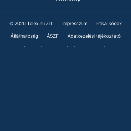
© 2026 Telex.hu Zrt.
Impresszum
Etikai kódex
Átláthatóság
ÁSZF
Adatkezelési tájékoztató
Sütitájékoztató
Süti beállítások
Szabályzatok
Kommentelési szabályzat
Telex Sales