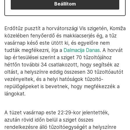
Beállítom
Erdőtűz pusztít a horvátországi Vis szigetén, Komiža
közelében fenyőerdő és makkiacserjés ég, a tűz
vasárnap késő este ütött ki, és egyelőre nem
tudták megfékezni, írja a
Dalmacija Danas
. A horvát
lap értesülései szerint a sziget 70 tűzoltójához
hétfőn további 34 csatlakozott, hogy segítsék az
oltást, a helyszínre eddig összesen 30 tűzoltóautót
vezényeltek, és a helyi hatóságok tűzoltó-
repülőgépeket is bevetnek, hogy megfékezzék a
lángokat.
A tüzet vasárnap este 22:29-kor jelentették,
azután rövid időn belül a sziget összes
rendelkezésre álló tűzoltóegységét a helyszínre