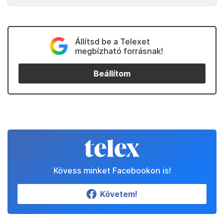
Állítsd be a Telexet
megbízható forrásnak!
Beállítom
Kövess minket Facebookon is!
Követem!