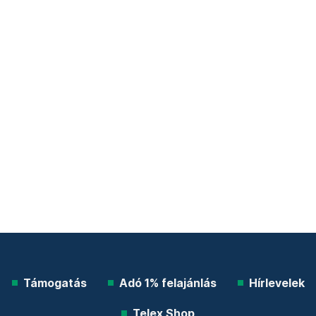
Támogatás
Adó 1% felajánlás
Hírlevelek
Telex Shop