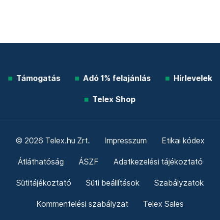
Támogatás
Adó 1% felajánlás
Hírlevelek
Telex Shop
© 2026 Telex.hu Zrt.
Impresszum
Etikai kódex
Átláthatóság
ÁSZF
Adatkezelési tájékoztató
Sütitájékoztató
Süti beállítások
Szabályzatok
Kommentelési szabályzat
Telex Sales