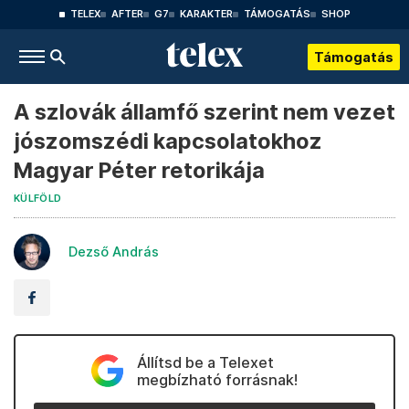
TELEX
AFTER
G7
KARAKTER
TÁMOGATÁS
SHOP
Támogatás
A szlovák államfő szerint nem vezet
jószomszédi kapcsolatokhoz
Magyar Péter retorikája
KÜLFÖLD
Dezső András
Állítsd be a Telexet
megbízható forrásnak!