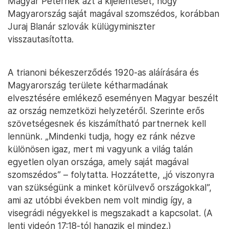
Magyar Péternek azt a kijelentését, hogy
Magyarország saját magával szomszédos, korábban
Juraj Blanár szlovák külügyminiszter
visszautasította.
A trianoni békeszerződés 1920-as aláírására és
Magyarország területe kétharmadának
elvesztésére emlékező eseményen Magyar beszélt
az ország nemzetközi helyzetéről. Szerinte erős
szövetségesnek és kiszámítható partnernek kell
lennünk. „Mindenki tudja, hogy ez ránk nézve
különösen igaz, mert mi vagyunk a világ talán
egyetlen olyan országa, amely saját magával
szomszédos” – folytatta. Hozzátette, „jó viszonyra
van szükségünk a minket körülvevő országokkal”,
ami az utóbbi években nem volt mindig így, a
visegrádi négyekkel is megszakadt a kapcsolat. (A
lenti videón 17:18-tól hangzik el mindez.)