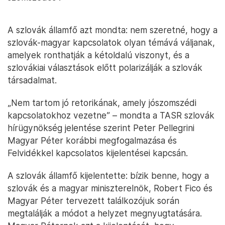
A szlovák államfő azt mondta: nem szeretné, hogy a
szlovák-magyar kapcsolatok olyan témává váljanak,
amelyek ronthatják a kétoldalú viszonyt, és a
szlovákiai választások előtt polarizálják a szlovák
társadalmat.
„Nem tartom jó retorikának, amely jószomszédi
kapcsolatokhoz vezetne” – mondta a TASR szlovák
hírügynökség jelentése szerint Peter Pellegrini
Magyar Péter korábbi megfogalmazása és
Felvidékkel kapcsolatos kijelentései kapcsán.
A szlovák államfő kijelentette: bízik benne, hogy a
szlovák és a magyar miniszterelnök, Robert Fico és
Magyar Péter tervezett találkozójuk során
megtalálják a módot a helyzet megnyugtatására.