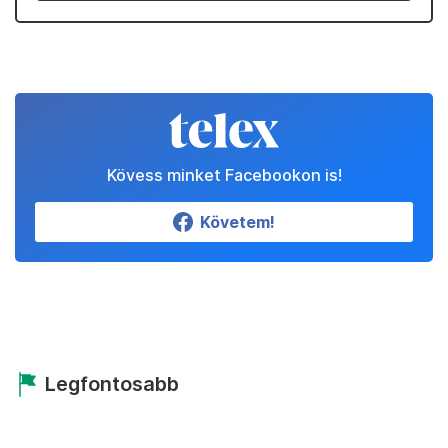
Kövess minket Facebookon is!
Követem!
Legfontosabb