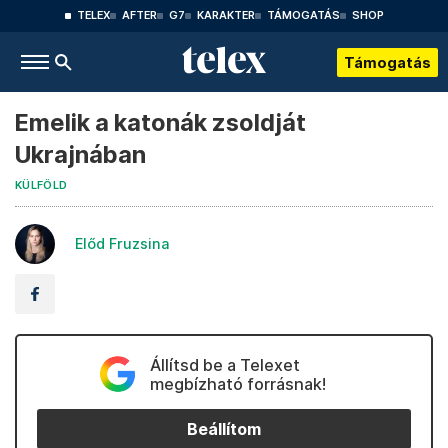
TELEX
AFTER
G7
KARAKTER
TÁMOGATÁS
SHOP
Támogatás
Emelik a katonák zsoldját
Ukrajnában
KÜLFÖLD
Előd Fruzsina
Állítsd be a Telexet
megbízható forrásnak!
Beállítom