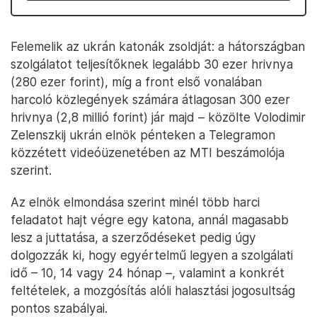
Felemelik az ukrán katonák zsoldját: a hátországban
szolgálatot teljesítőknek legalább 30 ezer hrivnya
(280 ezer forint), míg a front első vonalában
harcoló közlegények számára átlagosan 300 ezer
hrivnya (2,8 millió forint) jár majd – közölte Volodimir
Zelenszkij ukrán elnök pénteken a Telegramon
közzétett videóüzenetében az MTI beszámolója
szerint.
Az elnök elmondása szerint minél több harci
feladatot hajt végre egy katona, annál magasabb
lesz a juttatása, a szerződéseket pedig úgy
dolgozzák ki, hogy egyértelmű legyen a szolgálati
idő – 10, 14 vagy 24 hónap –, valamint a konkrét
feltételek, a mozgósítás alóli halasztási jogosultság
pontos szabályai.