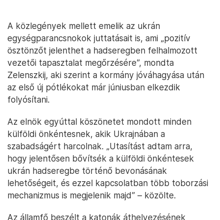
A közlegények mellett emelik az ukrán
egységparancsnokok juttatásait is, ami „pozitív
ösztönzőt jelenthet a hadseregben felhalmozott
vezetői tapasztalat megőrzésére”, mondta
Zelenszkij, aki szerint a kormány jóváhagyása után
az első új pótlékokat már júniusban elkezdik
folyósítani.
Az elnök egyúttal köszönetet mondott minden
külföldi önkéntesnek, akik Ukrajnában a
szabadságért harcolnak. „Utasítást adtam arra,
hogy jelentősen bővítsék a külföldi önkéntesek
ukrán hadseregbe történő bevonásának
lehetőségeit, és ezzel kapcsolatban több toborzási
mechanizmus is megjelenik majd” – közölte.
Az államfő beszélt a katonák áthelyezésének