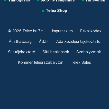
Támogatás
Adó 1% felajánlás
Hírlevelek
Telex Shop
© 2026 Telex.hu Zrt.
Impresszum
Etikai kódex
Átláthatóság
ÁSZF
Adatkezelési tájékoztató
Sütitájékoztató
Süti beállítások
Szabályzatok
Kommentelési szabályzat
Telex Sales