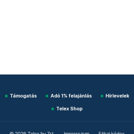
Támogatás
Adó 1% felajánlás
Hírlevelek
Telex Shop
© 2026 Telex.hu Zrt.
Impresszum
Etikai kódex