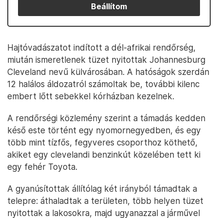
Beállítom
Hajtóvadászatot indított a dél-afrikai rendőrség,
miután ismeretlenek tüzet nyitottak Johannesburg
Cleveland nevű külvárosában. A hatóságok szerdán
12 halálos áldozatról számoltak be, további kilenc
embert lőtt sebekkel kórházban kezelnek.
A rendőrségi közlemény szerint a támadás kedden
késő este történt egy nyomornegyedben, és egy
több mint tízfős, fegyveres csoporthoz köthető,
akiket egy clevelandi benzinkút közelében tett ki
egy fehér Toyota.
A gyanúsítottak állítólag két irányból támadtak a
telepre: áthaladtak a területen, több helyen tüzet
nyitottak a lakosokra, majd ugyanazzal a járművel