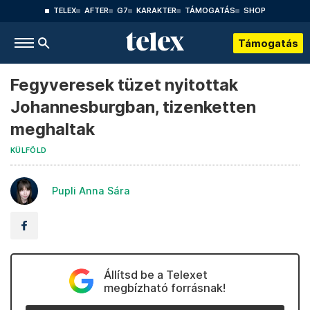
TELEX
AFTER
G7
KARAKTER
TÁMOGATÁS
SHOP
Támogatás
Fegyveresek tüzet nyitottak
Johannesburgban, tizenketten
meghaltak
KÜLFÖLD
Pupli Anna Sára
Állítsd be a Telexet
megbízható forrásnak!