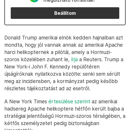
megbízható forrásnak!
Beállítom
Donald Trump amerikai elnök kedden hajnalban azt
mondta, hogy jól vannak annak az amerikai Apache
harci helikopternek a pilótái, amely a Hormuzi-
szoros közelében zuhant le,
írja
a Reuters. Trump a
New York-i John F. Kennedy repülőtéren
újságíróknak nyilatkozva közölte: senki sem sérült
meg az incidensben, a kormányzat pedig később
részletes tájékoztatást ad az esetről.
A New York Times
értesülése szerint
az amerikai
hadsereg Apache helikoptere hétfőn került bajba a
stratégiai jelentőségű Hormuzi-szoros térségében, a
kétfős személyzetet pedig biztonságban