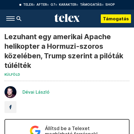
TELEX
AFTER
G7
KARAKTER
TÁMOGATÁS
SHOP
Támogatás
Lezuhant egy amerikai Apache
helikopter a Hormuzi-szoros
közelében, Trump szerint a pilóták
túlélték
KÜLFÖLD
Dévai László
Állítsd be a Telexet