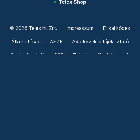
Telex Shop
© 2026 Telex.hu Zrt.
Impresszum
Etikai kódex
Átláthatóság
ÁSZF
Adatkezelési tájékoztató
Sütitájékoztató
Süti beállítások
Szabályzatok
Kommentelési szabályzat
Telex Sales