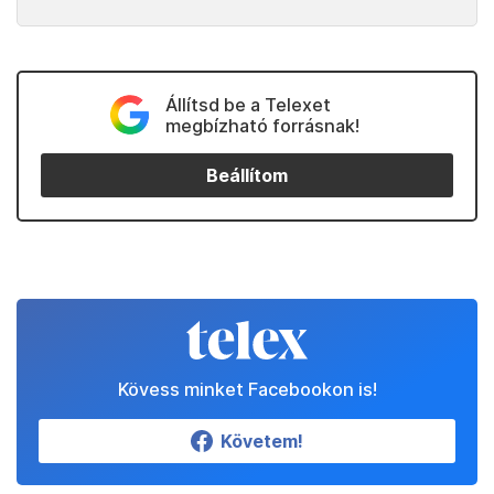
Állítsd be a Telexet
megbízható forrásnak!
Beállítom
Kövess minket Facebookon is!
Követem!