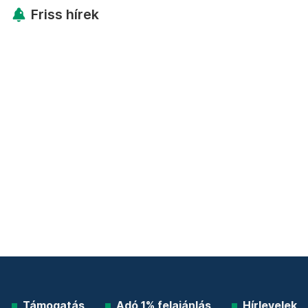
Friss hírek
Támogatás
Adó 1% felajánlás
Hírlevelek