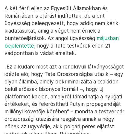
A két férfi ellen az Egyesült Államokban és
Romániában is eljárást indítottak, de a brit
ügyészség beleegyezett, hogy addig nem kérik
kiadatásukat, amíg a véget nem érnek a
büntetőeljárások. Az angol ügyészség
májusban
bejelentette
, hogy a Tate testvérek ellen 21
vádpontban is vádat emeltek.
„Ez a kudarc most azt a rendkívüli látványosságot
idézte elő, hogy Tate Oroszországba utazik – egy
olyan államba, amely dekriminalizálta a családon
belüli erőszak bizonyos formáit –, hogy új
platformot kapjon, amelyről támadhatja a nyugati
értékeket, és felerősítheti Putyin propagandáját
milliónyi követője körében” – mondta a testvérpár
oroszországi utazására reagálva annak a négy
nőnek az ügyvédje, akik polgári peres eljárást
indítottak ellene Nagy-Britanniában.