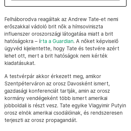
Felháborodva reagáltak az Andrew Tate-et nemi
erőszakkal vádoló brit nők a hímsoviniszta
influenszer oroszországi látogatása miatt a brit
hatóságokra – í
rta a Guardian
. A nőket képviselő
ügyvéd kijelentette, hogy Tate és testvére azért
lehet ott, mert a brit hatóságok nem kérték
kiadatásukat.
A testvérpár akkor érkezett meg, amikor
Szentpéterváron az orosz Davosként ismert,
gazdasági konferenciát tartják, amin az orosz
kormány vendégeként több ismert amerikai
jobboldali is részt vesz. Tate egyike Vlagyimir Putyin
orosz elnök amerikai csodálóinak, és rendszeresen
terjeszti az orosz propagandát.