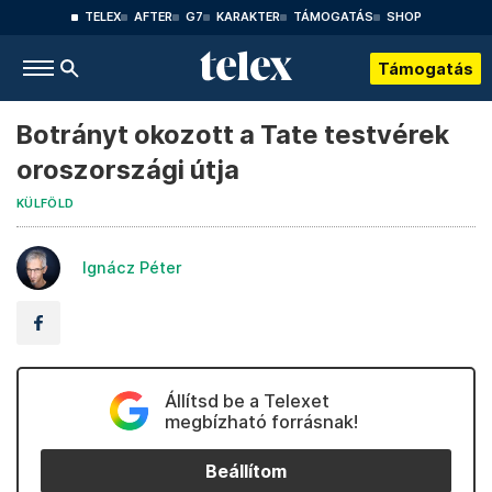
TELEX
AFTER
G7
KARAKTER
TÁMOGATÁS
SHOP
Támogatás
Botrányt okozott a Tate testvérek
oroszországi útja
KÜLFÖLD
Ignácz Péter
Állítsd be a Telexet
megbízható forrásnak!
Beállítom