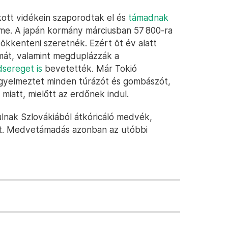
kott vidékein szaporodtak el és
támadnak
öme. A japán kormány márciusban 57 800-ra
ökkenteni szeretnék. Ezért öt év alatt
mát, valamint megduplázzák a
dsereget is
bevetették. Már Tokió
igyelmeztet minden túrázót és gombászót,
miatt, mielőtt az erdőnek indul.
lnak Szlovákiából átkóricáló medvék,
t. Medvetámadás azonban az utóbbi