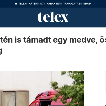
TELEX
AFTER
G7
KARAKTER
TÁMOGATÁS
SHOP
tén is támadt egy medve, 
g