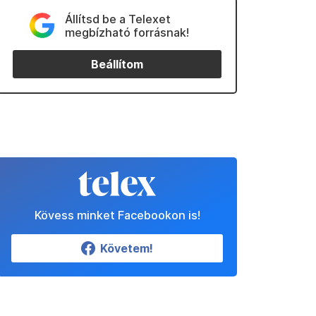
Állítsd be a Telexet
megbízható forrásnak!
Beállítom
Kövess minket Facebookon is!
Követem!