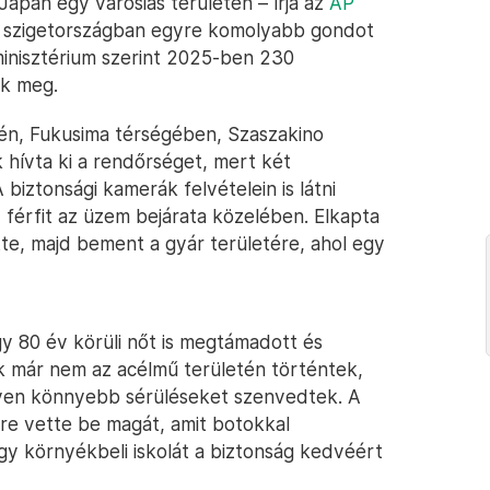
pán egy városias területén – írja az
AP
a szigetországban egyre komolyabb gondot
inisztérium szerint 2025-ben 230
k meg.
zén, Fukusima térségében, Szaszakino
 hívta ki a rendőrséget, mert két
iztonsági kamerák felvételein is látni
férfit az üzem bejárata közelében. Elkapta
tte, majd bement a gyár területére, ahol egy
gy 80 év körüli nőt is megtámadott és
k már nem az acélmű területén történtek,
yen könnyebb sérüléseket szenvedtek. A
yre vette be magát, amit botokkal
gy környékbeli iskolát a biztonság kedvéért