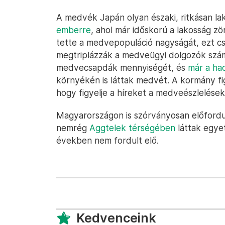
A medvék Japán olyan északi, ritkásan la
emberre
, ahol már időskorú a lakosság z
tette a medvepopuláció nagyságát, ezt cs
megtriplázzák a medveügyi dolgozók szá
medvecsapdák mennyiségét, és
már a ha
környékén is láttak medvét. A kormány f
hogy figyelje a híreket a medveészlelések 
Magyarországon is szórványosan előfordu
nemrég
Aggtelek térségében
láttak egye
években nem fordult elő.
Kedvenceink