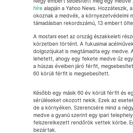
Négy embert sebesített meg egy medve Ja
híre
alapján a Yahoo News. Hozzáteszik, 
okoznak a medvék, a környezetvédelmi m
támadásban rekordszámú, 13 embert ölte
A mostani eset az ország északkeleti rés
körzetben történt. A fukusimai acélművek
dolgozójukat is megtámadta egy medve. A b
lehetett, ahogy egy fekete medve űz egy 
a húszas éveiben járó férfit, megsebesíte
60 körüli férfit is megsebesített.
Később egy másik 60 év körüli férfit és e
sérüléseket okozott nekik. Ezek az esete
de a környéken. Szerencsére mind a nég
medve a gyanú szerint egy ipari telephel
felszerelkezett rendőrök vettek körbe. E
bezártak.