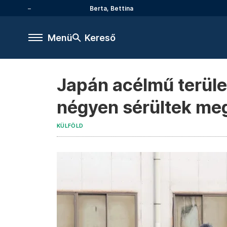
Berta, Bettina
Menü
Kereső
Japán acélmű terüle
négyen sérültek me
KÜLFÖLD