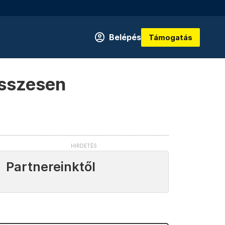
Belépés
Támogatás
összesen
Partnereinktől