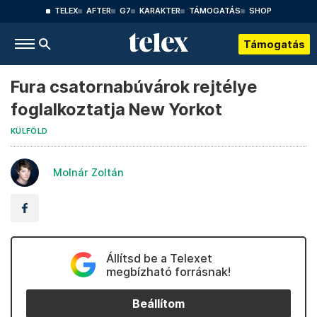
TELEX
AFTER
G7
KARAKTER
TÁMOGATÁS
SHOP
Támogatás
Fura csatornabúvárok rejtélye
foglalkoztatja New Yorkot
KÜLFÖLD
Molnár Zoltán
Állítsd be a Telexet
megbízható forrásnak!
Beállítom