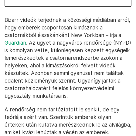
Bizarr videók terjednek a közösségi médiában arról,
hogy emberek csoportosan kimásznak a
csatornákból éjszakánként New Yorkban – írja a
Guardian
. Az ügyet a nagyváros rendőrsége (NYPD)
is komolyan vette, különlegesen képzett egységeik
lemerészkedtek a csatornarendszerbe azokon a
helyeken, ahol a kimászásokról felvett videók
készültek. Azonban semmi gyanúsat nem találtak
odalent közleményük szerint. Ugyanígy jártak a
csatornahálózatért felelős környezetvédelmi
ügyosztály munkatársai is.
A rendőrség nem tartóztatott le senkit, de egy
teóriája azért van. Szerintük emberek olyan
értékek után kutatva merészkednek le az alvilágba,
amiket kvázi lehúztak a vécén az emberek.