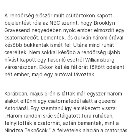
A rendőrség először múlt csütörtökön kapott
bejelentést róla az NBC szerint, hogy Brooklyn
Gravesend negyedében nyolc ember elmozdít egy
csatornafedőt. Lementek, és durván három órával
később bukkantak ismét fel. Utána mind ruhát
cseréltek. Nem sokkal később a rendőrség újabb
hívást kapott egy hasonló esetről Williamsburg
városrészben. Ekkor két és fél órát töltött odalent
hét ember, majd egy autóval távoztak.
Korábban, május 5-én is láttak már egyszer három
alakot eltűnni egy csatornafedél alatt a queensi
Astoriánál. Egy szemtanú így emlékezett vissza:
„Három random srác sétálgatott fura ruhában,
felnyitották a csatornát, aztán bementek, mint a
Nindzsa Teknőcök.” A felvételek alapján a csatornás