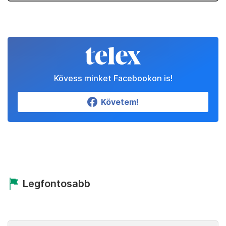
Kövess minket Facebookon is!
Követem!
Legfontosabb