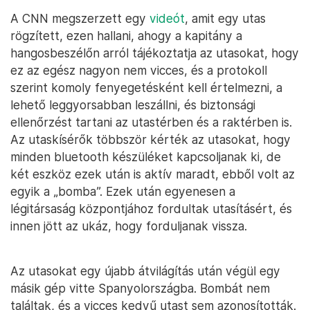
A CNN megszerzett egy
videót
, amit egy utas
rögzített, ezen hallani, ahogy a kapitány a
hangosbeszélőn arról tájékoztatja az utasokat, hogy
ez az egész nagyon nem vicces, és a protokoll
szerint komoly fenyegetésként kell értelmezni, a
lehető leggyorsabban leszállni, és biztonsági
ellenőrzést tartani az utastérben és a raktérben is.
Az utaskísérők többször kérték az utasokat, hogy
minden bluetooth készüléket kapcsoljanak ki, de
két eszköz ezek után is aktív maradt, ebből volt az
egyik a „bomba”. Ezek után egyenesen a
légitársaság központjához fordultak utasításért, és
innen jött az ukáz, hogy forduljanak vissza.
Az utasokat egy újabb átvilágítás után végül egy
másik gép vitte Spanyolországba. Bombát nem
találtak, és a vicces kedvű utast sem azonosították.