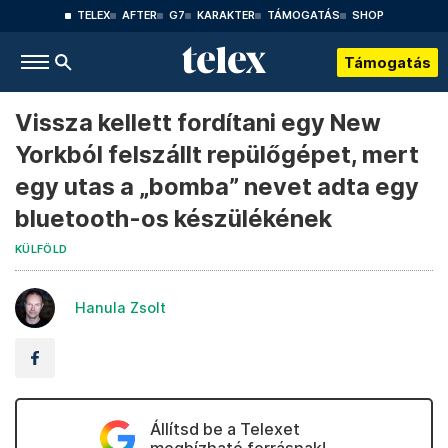
TELEX
AFTER
G7
KARAKTER
TÁMOGATÁS
SHOP
Támogatás
Vissza kellett fordítani egy New
Yorkból felszállt repülőgépet, mert
egy utas a „bomba” nevet adta egy
bluetooth-os készülékének
KÜLFÖLD
Hanula Zsolt
Állítsd be a Telexet