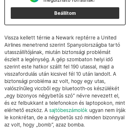
megbízható forrásnak!
Beállítom
Vissza kellett térnie a Newark reptérre a United
Airlines menetrend szerint Spanyolországba tartó
utasszállítójának, miután biztonsági problémát
észlelt a legénység. A gép szombaton helyi idő
szerint este hatkor szállt fel 190 utassal, majd a
visszafordulás után kicsivel fél 10 után landolt. A
biztonsági probléma az volt, hogy egy utas,
valószínűleg viccből egy bluetooth-os készülékét
„egy bizonyos négybetűs szó” névre nevezett el,
és ez felbukkant a telefonokon és laptopokon, mint
elérhető eszköz. A
sajtóbeszámolók
ugyan nem írják
le konkrétan, de a négybetűs szó minden bizonnyal
az volt, hogy „bomb”, azaz bomba.