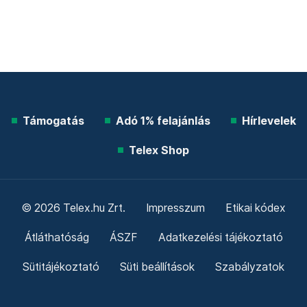
Támogatás
Adó 1% felajánlás
Hírlevelek
Telex Shop
© 2026 Telex.hu Zrt.
Impresszum
Etikai kódex
Átláthatóság
ÁSZF
Adatkezelési tájékoztató
Sütitájékoztató
Süti beállítások
Szabályzatok
Kommentelési szabályzat
Telex Sales