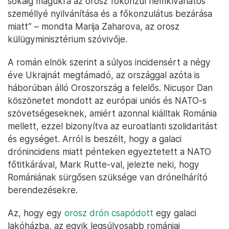
sokáig magukra az orosz főkonzul nemkívánatos
személlyé nyilvánítása és a főkonzulátus bezárása
miatt” – mondta Marija Zaharova, az orosz
külügyminisztérium szóvivője.
A román elnök szerint a súlyos incidensért a négy
éve Ukrajnát megtámadó, az országgal azóta is
háborúban álló Oroszország a felelős. Nicușor Dan
köszönetet mondott az európai uniós és NATO-s
szövetségeseknek, amiért azonnal kiálltak Románia
mellett, ezzel bizonyítva az euroatlanti szolidaritást
és egységet. Arról is beszélt, hogy a galaci
drónincidens miatt pénteken egyeztetett a NATO
főtitkárával, Mark Rutte-val, jelezte neki, hogy
Romániának sürgősen szüksége van drónelhárító
berendezésekre.
Az, hogy egy
orosz drón csapódott
egy galaci
lakóházba, az egyik legsúlyosabb romániai