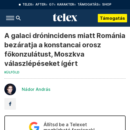
TELEX
AFTER
G7
KARAKTER
TÁMOGATÁS
SHOP
Támogatás
A galaci drónincidens miatt Románia
bezáratja a konstancai orosz
főkonzulátust, Moszkva
válaszlépéseket ígért
KÜLFÖLD
Nádor András
Állítsd be a Telexet