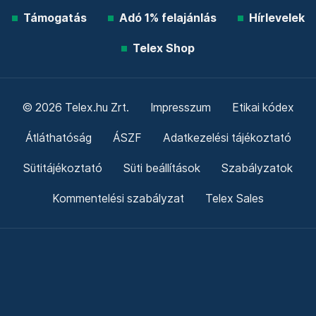
Támogatás
Adó 1% felajánlás
Hírlevelek
Telex Shop
© 2026 Telex.hu Zrt.
Impresszum
Etikai kódex
Átláthatóság
ÁSZF
Adatkezelési tájékoztató
Sütitájékoztató
Süti beállítások
Szabályzatok
Kommentelési szabályzat
Telex Sales