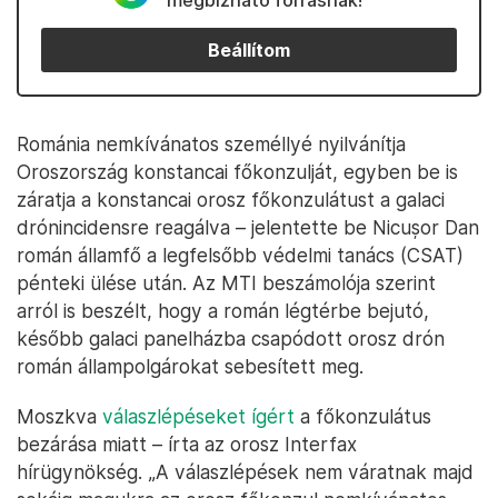
megbízható forrásnak!
Beállítom
Románia nemkívánatos személlyé nyilvánítja
Oroszország konstancai főkonzulját, egyben be is
záratja a konstancai orosz főkonzulátust a galaci
drónincidensre reagálva – jelentette be Nicușor Dan
román államfő a legfelsőbb védelmi tanács (CSAT)
pénteki ülése után. Az MTI beszámolója szerint
arról is beszélt, hogy a román légtérbe bejutó,
később galaci panelházba csapódott orosz drón
román állampolgárokat sebesített meg.
Moszkva
válaszlépéseket ígért
a főkonzulátus
bezárása miatt – írta az orosz Interfax
hírügynökség. „A válaszlépések nem váratnak majd