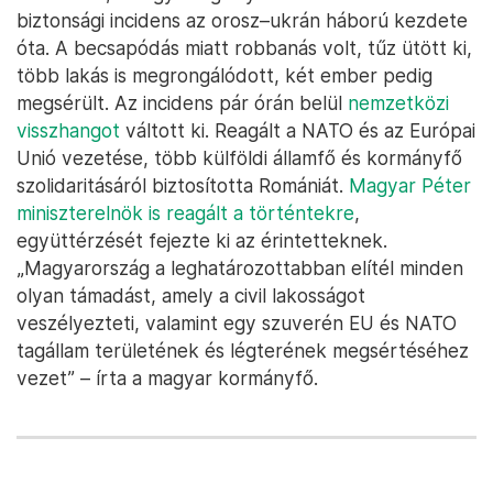
biztonsági incidens az orosz–ukrán háború kezdete
óta. A becsapódás miatt robbanás volt, tűz ütött ki,
több lakás is megrongálódott, két ember pedig
megsérült. Az incidens pár órán belül
nemzetközi
visszhangot
váltott ki. Reagált a NATO és az Európai
Unió vezetése, több külföldi államfő és kormányfő
szolidaritásáról biztosította Romániát.
Magyar Péter
miniszterelnök is reagált a történtekre
,
együttérzését fejezte ki az érintetteknek.
„Magyarország a leghatározottabban elítél minden
olyan támadást, amely a civil lakosságot
veszélyezteti, valamint egy szuverén EU és NATO
tagállam területének és légterének megsértéséhez
vezet” – írta a magyar kormányfő.