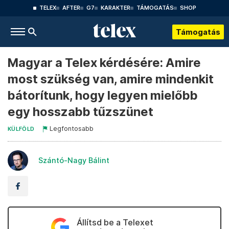
TELEX
AFTER
G7
KARAKTER
TÁMOGATÁS
SHOP
Támogatás
Magyar a Telex kérdésére: Amire
most szükség van, amire mindenkit
bátorítunk, hogy legyen mielőbb
egy hosszabb tűzszünet
Legfontosabb
KÜLFÖLD
Szántó-Nagy Bálint
Állítsd be a Telexet