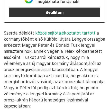
megbízható forrásnak!
Beállítom
Szerda délelőtt
közös sajtótájékoztatót tartott
a
kormányfőként első külföldi útjára Lengyelországba
érkezett Magyar Péter és Donald Tusk lengyel
miniszterelnök. Ennek végén a Telex kérdezhetett
elsőként. Tuskot arról kérdeztük, hogy mi a
véleménye az új magyar kormány álláspontjáról az
orosz energiavásárlással kapcsolatban. A lengyel
kormányfő korábban azt mondta, hogy aki orosz
energiahordozót vásárol, az az oroszokat támogatja.
Magyar Pétertől pedig azt kérdeztük, hogy mi a
véleménye a lengyel kormány álláspontjáról az
orosz–ukrán háború lehetséges lezárásával
kapcsolatban: