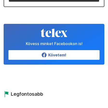
Kövess minket Facebookon is!
Követem!
Legfontosabb