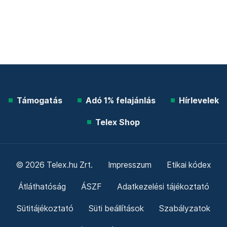
Támogatás
Adó 1% felajánlás
Hírlevelek
Telex Shop
© 2026 Telex.hu Zrt.
Impresszum
Etikai kódex
Átláthatóság
ÁSZF
Adatkezelési tájékoztató
Sütitájékoztató
Süti beállítások
Szabályzatok