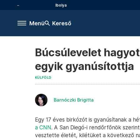
Ibolya
Menü
Kereső
Búcsúlevelet hagyot
egyik gyanúsítottja
KÜLFÖLD
Barnóczki Brigitta
Egy 17 éves birkózót is gyanúsítanak a hé
a CNN
. A San Diegó-i rendőrfőnök szerint
vesztette életét, kilétüket a következő 