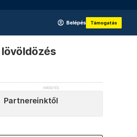
Belépés
Támogatás
 lövöldözés
Partnereinktől