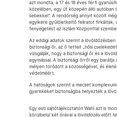
azt mondta, a 17 és 18 éves férfi gyanús
közelében, egy út közepén álló autóban t
sebekkel”. A rendőrség annyit közölt még
egyikére gyűlöletkeltő feliratot firkáltak
fenyegetést az Iszlám Központtal szemben,
Az eddigi adatok szerint a lövöldözésben
biztonsági őr, az ő tetteit „hősi cseleke
vizsgálják, hogy a biztonsági őr és a lövö
egymással. A biztonsági őrről egy barátja
mélyen törődött a közösségével, és élet
védelméért.
A hatóságok szerint a mecset komplexum
gyerekeket biztonságba helyezték a lövö
Egy esti sajtótájékoztatón Wahl azt is mo
körülbelül két órával a lövöldözés előtt f