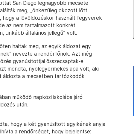
ítottat San Diego legnagyobb mecsete
alálták meg, „önkezűleg okozott lőtt
, hogy a lövöldözéskor használt fegyverek
, de az nem tartalmazott konkrét
 „inkább általános jellegű” volt.
 öten haltak meg, az egyik áldozat egy
detnek” nevezte a rendőrfőnök. Azt még
ldözés gyanúsítottjai összecsaptak-e
 azt mondta, nyolcgyermekes apa volt, aki
ét áldozta a mecsetben tartózkodók
ában működő napközi iskolába járó
ldözés után.
ndta, hogy a két gyanúsított egyikének anyja
elhívta a rendőrséget, hogy bejelentse: