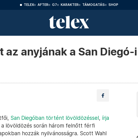
TELEX
AFTER
G7
KARAKTER
TÁMOGATÁS
SHOP
t az anyjának a San Diegó-i
tfői,
San Diegóban történt lövöldözéssel
,
írja
 a lövöldözés során három felnőtt férfi
napokban hozzák nyilvánosságra. Scott Wahl