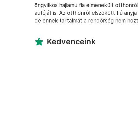
öngyilkos hajlamú fia elmenekült otthonró
autóját is. Az otthonról elszökött fiú anyja 
de ennek tartalmát a rendőrség nem hozt
Kedvenceink