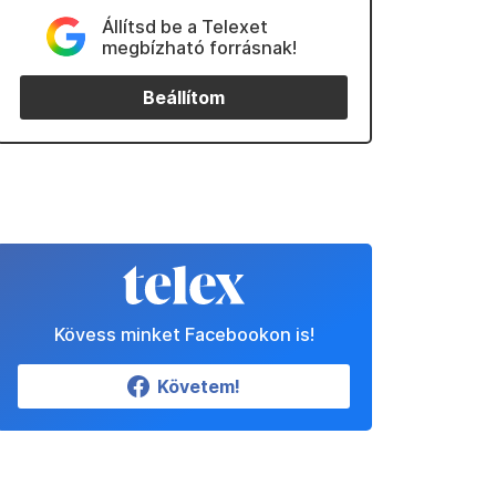
Állítsd be a Telexet
megbízható forrásnak!
Beállítom
Kövess minket Facebookon is!
Követem!