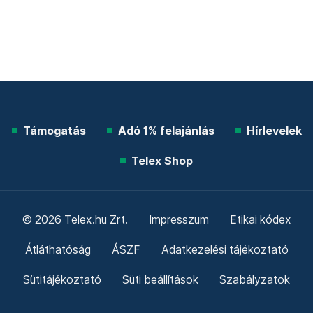
Támogatás
Adó 1% felajánlás
Hírlevelek
Telex Shop
© 2026 Telex.hu Zrt.
Impresszum
Etikai kódex
Átláthatóság
ÁSZF
Adatkezelési tájékoztató
Sütitájékoztató
Süti beállítások
Szabályzatok
Kommentelési szabályzat
Telex Sales