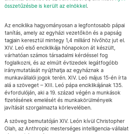
összetűzésbe is került az elnökkel
.
Az enciklika hagyományosan a legfontosabb pápai
tanítás, amely az egyházi vezetőkön és a papság
tagjain keresztül mintegy 1,4 milliárd hívőhöz jut el.
XIV. Leó első enciklikája hónapokon át készült,
várhatóan számos társadalmi kérdéssel fog
foglalkozni, és az elmúlt évtizedek legátfogóbb
iránymutatását nyújthatja az egyháznak a
munkavállalói jogok terén. XIV. Leó május 15-én írta
alá a szöveget – XIII. Leó pápa enciklikájának 135.
évfordulóján, aki a 19. század végén a munkások
fizetésének emelését és munkakörülményeik
javítását szorgalmazta körlevelében.
A szöveg bemutatóján XIV. León kívül Christopher
Olah, az Anthropic mesterséges intelligencia-vállalat