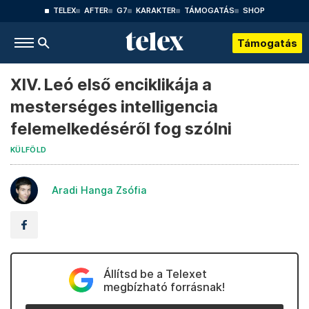
TELEX
AFTER
G7
KARAKTER
TÁMOGATÁS
SHOP
Támogatás
XIV. Leó első enciklikája a
mesterséges intelligencia
felemelkedéséről fog szólni
KÜLFÖLD
Aradi Hanga Zsófia
Állítsd be a Telexet
megbízható forrásnak!