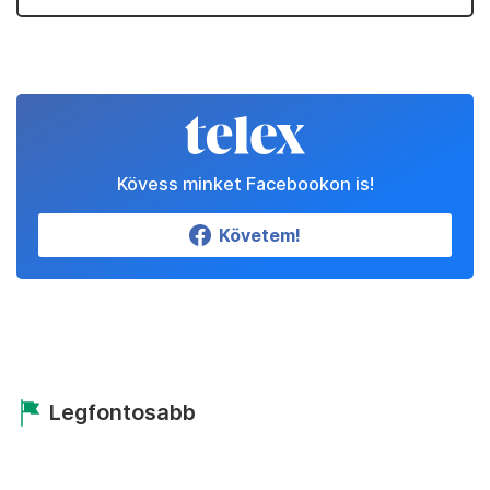
Kövess minket Facebookon is!
Követem!
Legfontosabb