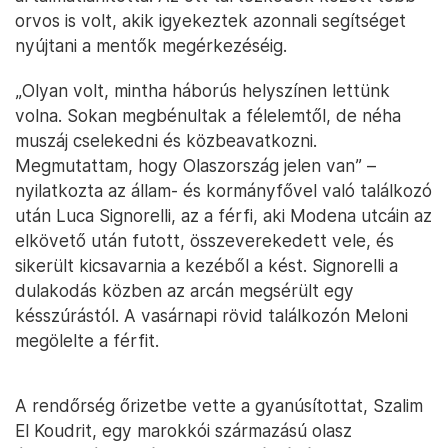
orvos is volt, akik igyekeztek azonnali segítséget
nyújtani a mentők megérkezéséig.
„Olyan volt, mintha háborús helyszínen lettünk
volna. Sokan megbénultak a félelemtől, de néha
muszáj cselekedni és közbeavatkozni.
Megmutattam, hogy Olaszország jelen van” –
nyilatkozta az állam- és kormányfővel való találkozó
után Luca Signorelli, az a férfi, aki Modena utcáin az
elkövető után futott, összeverekedett vele, és
sikerült kicsavarnia a kezéből a kést. Signorelli a
dulakodás közben az arcán megsérült egy
késszúrástól. A vasárnapi rövid találkozón Meloni
megölelte a férfit.
A rendőrség őrizetbe vette a gyanúsítottat, Szalim
El Koudrit, egy marokkói származású olasz