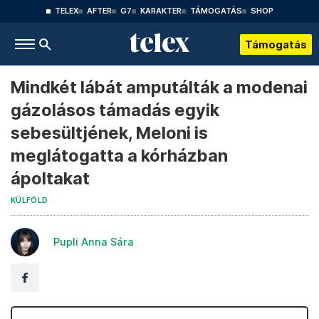
TELEX
AFTER
G7
KARAKTER
TÁMOGATÁS
SHOP
Támogatás
Mindkét lábát amputálták a modenai
gázolásos támadás egyik
sebesültjének, Meloni is
meglátogatta a kórházban
ápoltakat
KÜLFÖLD
Pupli Anna Sára