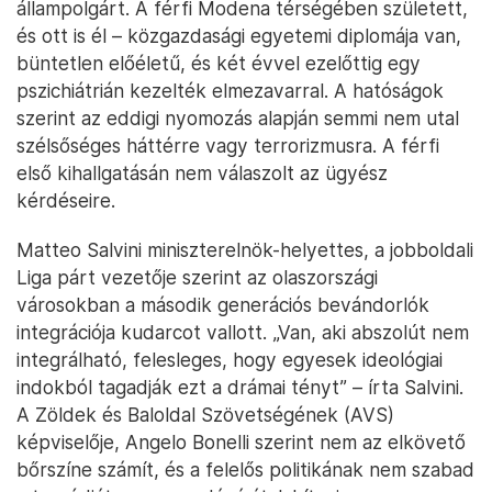
állampolgárt. A férfi Modena térségében született,
és ott is él – közgazdasági egyetemi diplomája van,
büntetlen előéletű, és két évvel ezelőttig egy
pszichiátrián kezelték elmezavarral. A hatóságok
szerint az eddigi nyomozás alapján semmi nem utal
szélsőséges háttérre vagy terrorizmusra. A férfi
első kihallgatásán nem válaszolt az ügyész
kérdéseire.
Matteo Salvini miniszterelnök-helyettes, a jobboldali
Liga párt vezetője szerint az olaszországi
városokban a második generációs bevándorlók
integrációja kudarcot vallott. „Van, aki abszolút nem
integrálható, felesleges, hogy egyesek ideológiai
indokból tagadják ezt a drámai tényt” – írta Salvini.
A Zöldek és Baloldal Szövetségének (AVS)
képviselője, Angelo Bonelli szerint nem az elkövető
bőrszíne számít, és a felelős politikának nem szabad