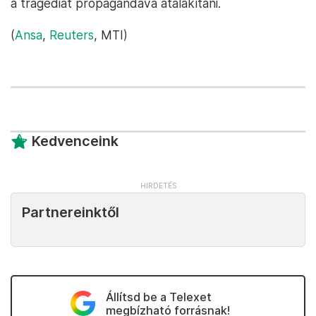
a tragédiát propagandává átalakítani.
(
Ansa
,
Reuters
, MTI)
Kedvenceink
Partnereinktől
Állítsd be a Telexet
megbízható forrásnak!