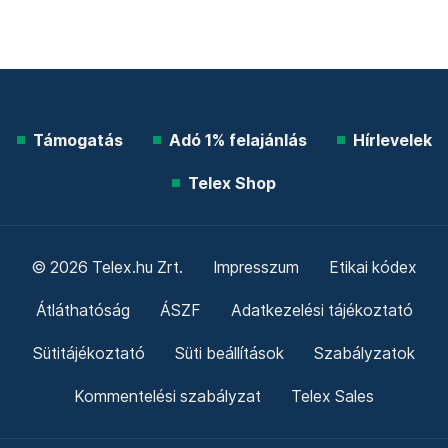
Támogatás
Adó 1% felajánlás
Hírlevelek
Telex Shop
© 2026 Telex.hu Zrt.
Impresszum
Etikai kódex
Átláthatóság
ÁSZF
Adatkezelési tájékoztató
Sütitájékoztató
Süti beállítások
Szabályzatok
Kommentelési szabályzat
Telex Sales