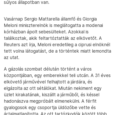
súlyos állapotban van.
Vasárnap Sergio Mattarella államfő és Giorgia
Meloni miniszterelnök is meglátogatta a modenai
kórházban ápolt sebesülteket. Azokkal is
találkoztak, akik feltartóztatták az elkövetőt. A
Reuters azt írja, Meloni eredetileg a ciprusi elnöknél
tett volna látogatást, de a történtek miatt lemondta
az utat.
A gázolás szombat délután történt a város
központjában, egy emberekkel teli utcán. A 31 éves
elkövető járművével felhajtott a járdára, és
elgázolta az ott sétálókat. Miután nekiment egy
üzlet kirakatának, kiszállt a járműből, és késsel
hadonászva megpróbált elmenekülni. A férfit
gyalogosok egy csoportja üldözőbe vette és
ártalmatlanította. Az ott tartózkodók között több