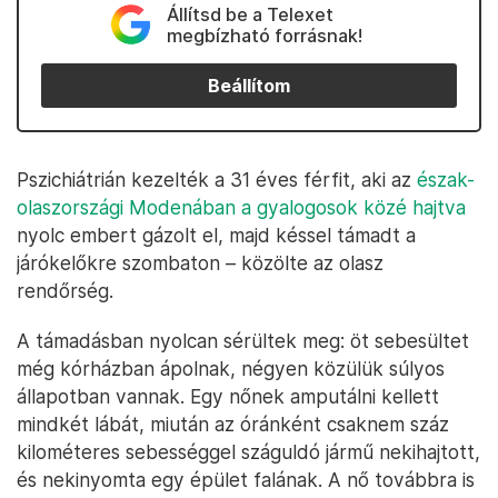
Állítsd be a Telexet
megbízható forrásnak!
Beállítom
Pszichiátrián kezelték a 31 éves férfit, aki az
észak-
olaszországi Modenában a gyalogosok közé hajtva
nyolc embert gázolt el, majd késsel támadt a
járókelőkre szombaton – közölte az olasz
rendőrség.
A támadásban nyolcan sérültek meg: öt sebesültet
még kórházban ápolnak, négyen közülük súlyos
állapotban vannak. Egy nőnek amputálni kellett
mindkét lábát, miután az óránként csaknem száz
kilométeres sebességgel száguldó jármű nekihajtott,
és nekinyomta egy épület falának. A nő továbbra is