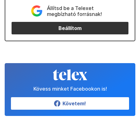
Állítsd be a Telexet
megbízható forrásnak!
Beállítom
Kövess minket Facebookon is!
Követem!