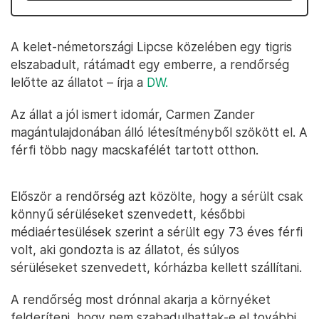
A kelet-németországi Lipcse közelében egy tigris
elszabadult, rátámadt egy emberre, a rendőrség
lelőtte az állatot – írja a
DW.
Az állat a jól ismert idomár, Carmen Zander
magántulajdonában álló létesítményből szökött el. A
férfi több nagy macskafélét tartott otthon.
Először a rendőrség azt közölte, hogy a sérült csak
könnyű sérüléseket szenvedett, későbbi
médiaértesülések szerint a sérült egy 73 éves férfi
volt, aki gondozta is az állatot, és súlyos
sérüléseket szenvedett, kórházba kellett szállítani.
A rendőrség most drónnal akarja a környéket
felderíteni, hogy nem szabadulhattak-e el további