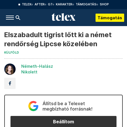
TELEX
AFTER
G7
KARAKTER
TÁMOGATÁS
SHOP
Támogatás
Elszabadult tigrist lőtt ki a német
rendőrség Lipcse közelében
KÜLFÖLD
Németh-Halász
Nikolett
Állítsd be a Telexet
megbízható forrásnak!
Beállítom