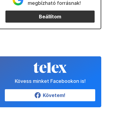
megbízható forrásnak!
Beállítom
Kövess minket Facebookon is!
Követem!