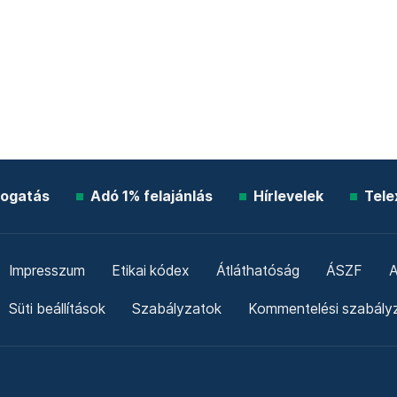
ogatás
Adó 1% felajánlás
Hírlevelek
Tele
Impresszum
Etikai kódex
Átláthatóság
ÁSZF
A
Süti beállítások
Szabályzatok
Kommentelési szabály