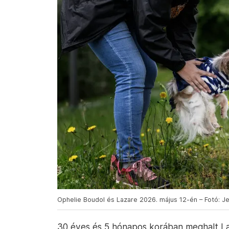
Ophelie Boudol és Lazare 2026. május 12-én – Fotó: J
30 éves és 5 hónapos korában meghalt Laz