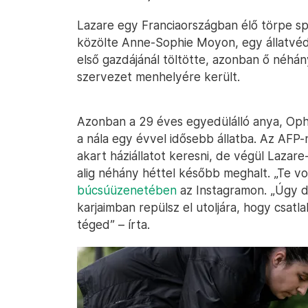
Lazare egy Franciaországban élő törpe spá
közölte Anne-Sophie Moyon, egy állatvéd
első gazdájánál töltötte, azonban ő néhán
szervezet menhelyére került.
Azonban a 29 éves egyedülálló anya, Oph
a nála egy évvel idősebb állatba. Az AFP
akart háziállatot keresni, de végül Lazar
alig néhány héttel később meghalt. „Te vo
búcsúüzenetében
az Instagramon. „Úgy d
karjaimban repülsz el utoljára, hogy csatl
téged” – írta.