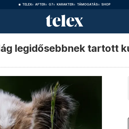
TELEX
AFTER
G7
KARAKTER
TÁMOGATÁS
SHOP
lág legidősebbnek tartott k