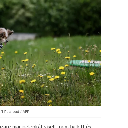
eff Pachoud / AFP
are már pelenkát viselt, nem hallott és