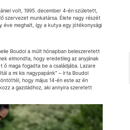
niel volt, 1995. december 4-én született,
ő szervezet munkatársa. Élete nagy részét
y éve meghalt, így a kutya egy jótékonysági
elie Boudol a múlt hónapban beleszeretett
-nek elmondta, hogy eredetileg az anyjának
e-t ő maga fogadta be a családjába. Lazare
ltál a mi kis nagypapánk” – írta Boudol
öntöttél, hogy május 14-én este az én
akozz a gazdádhoz, aki annyira szeretett