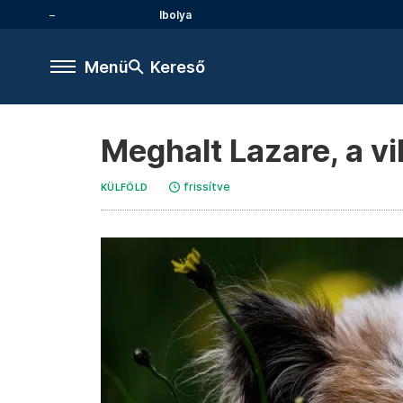
Ibolya
Menü
Kereső
Meghalt Lazare, a vi
frissítve
KÜLFÖLD