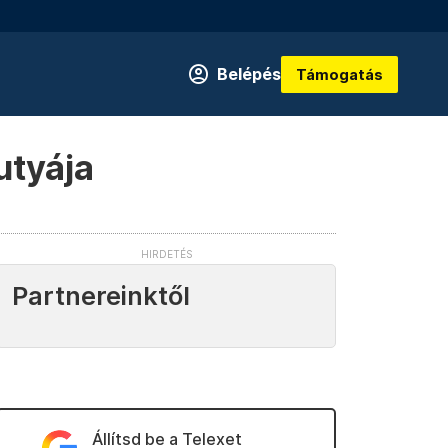
Belépés
Támogatás
utyája
Partnereinktől
Állítsd be a Telexet