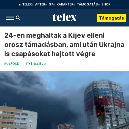
TELEX
AFTER
G7
KARAKTER
TÁMOGATÁS
SHOP
Támogatás
24-en meghaltak a Kijev elleni
orosz támadásban, ami után Ukrajna
is csapásokat hajtott végre
frissítve
KÜLFÖLD