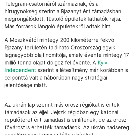
Telegram-csatornáról származnak, és a
hírügynökség szerint a Rjazanyt ért támadásban
megrongálódott, füstölő épületek láthatók rajta.
Más források lángoló épületekről adtak hírt.
A Moszkvától mintegy 200 kilométerre fekvő
Rjazany területén található Oroszország egyik
legnagyobb olajfinomítója, amely évente mintegy 17
millió tonna olajat dolgoz fel évente. A
Kyiv
Independent
szerint a létesítmény már korábban is
célponttá vált a háborúban nagy stratégiai
jelentősége miatt.
Az ukrán lap szerint más orosz régiókat is értek
támadások az éjjel. Jejszk régióban egy katonai
repülőteret ért támadást is említenek, de az orosz
fővárost is érhették támadások. Az ukrán hadsereg
egyelőre nem kommentálta a híreket.