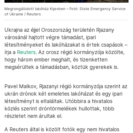
Megrongálódott lakóház Kijevben – Fotó: State Emergency Service
of Ukraine / Reuters
Ukrajna az éjjel Oroszország területén Rjazany
városánál hajtott végre támadást, ipari
létesítményeket és lakóházakat is értek csapások –
írja a
Reuters
. Az orosz régió kormányzója közölte,
hogy három ember meghalt, és tizenketten
megsérültek a támadásban, köztük gyerekek is.
Pavel Malkov, Rjazanyi régió kormányzója szerint az
ukrán drónok két emeletes lakóházat és egy ipari
létesítményt is eltaláltak. Utóbbira a hivatalos
közlés szerint dróntörmelékek hullottak, több
részletet nem árultak el.
A Reuters által is közölt fotók egy nem hivatalos