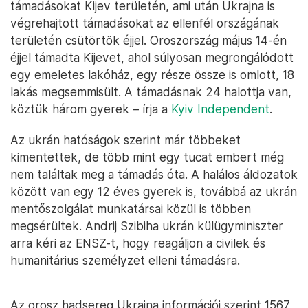
támadásokat Kijev területén, ami után Ukrajna is
végrehajtott támadásokat az ellenfél országának
területén csütörtök éjjel. Oroszország május 14-én
éjjel támadta Kijevet, ahol súlyosan megrongálódott
egy emeletes lakóház, egy része össze is omlott, 18
lakás megsemmisült. A támadásnak 24 halottja van,
köztük három gyerek – írja a
Kyiv Independent
.
Az ukrán hatóságok szerint már többeket
kimentettek, de több mint egy tucat embert még
nem találtak meg a támadás óta. A halálos áldozatok
között van egy 12 éves gyerek is, továbbá az ukrán
mentőszolgálat munkatársai közül is többen
megsérültek. Andrij Szibiha ukrán külügyminiszter
arra kéri az ENSZ-t, hogy reagáljon a civilek és
humanitárius személyzet elleni támadásra.
Az orosz hadsereg Ukrajna információi szerint 1567