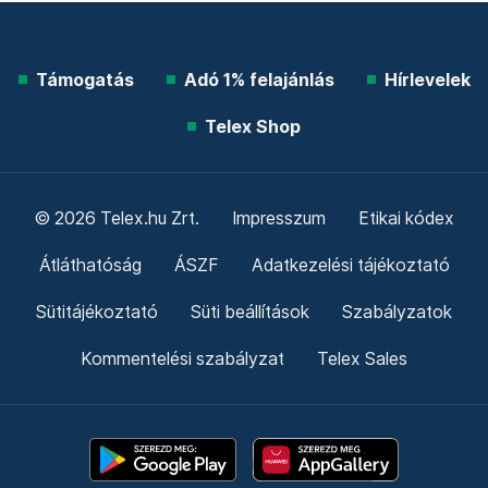
Támogatás
Adó 1% felajánlás
Hírlevelek
Telex Shop
© 2026 Telex.hu Zrt.
Impresszum
Etikai kódex
Átláthatóság
ÁSZF
Adatkezelési tájékoztató
Sütitájékoztató
Süti beállítások
Szabályzatok
Kommentelési szabályzat
Telex Sales