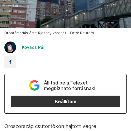
Dróntámadás érte Rjazany városát – Fotó: Reuters
Kovács Pál
Állítsd be a Telexet
megbízható forrásnak!
Beállítom
Oroszország csütörtökön hajtott végre