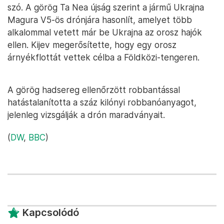
szó. A görög Ta Nea újság szerint a jármű Ukrajna
Magura V5-ös drónjára hasonlít, amelyet több
alkalommal vetett már be Ukrajna az orosz hajók
ellen. Kijev megerősítette, hogy egy orosz
árnyékflottát vettek célba a Földközi-tengeren.
A görög hadsereg ellenőrzött robbantással
hatástalanította a száz kilónyi robbanóanyagot,
jelenleg vizsgálják a drón maradványait.
(
DW
,
BBC
)
Kapcsolódó