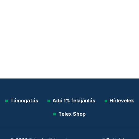
Támogatás
Adó 1% felajánlás
Hírlevelek
Telex Shop