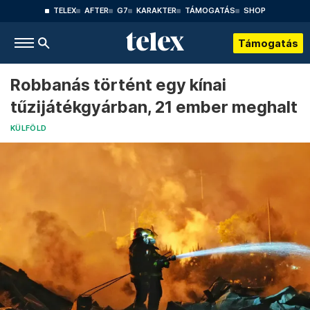
TELEX
AFTER
G7
KARAKTER
TÁMOGATÁS
SHOP
Támogatás
Robbanás történt egy kínai
tűzijátékgyárban, 21 ember meghalt
KÜLFÖLD