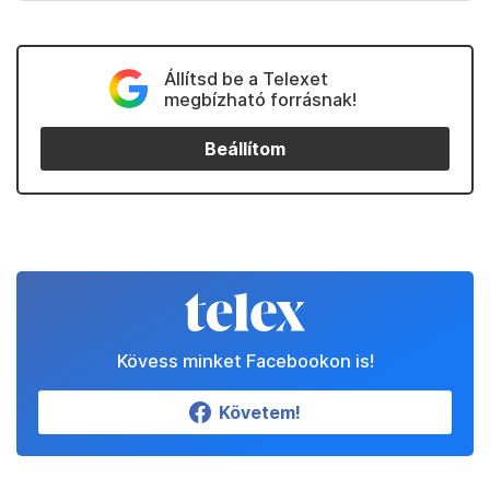
Állítsd be a Telexet
megbízható forrásnak!
Beállítom
Kövess minket Facebookon is!
Követem!