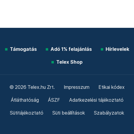
Támogatás
Adó 1% felajánlás
Hírlevelek
Telex Shop
© 2026 Telex.hu Zrt.
Impresszum
Etikai kódex
Átláthatóság
ÁSZF
Adatkezelési tájékoztató
Sütitájékoztató
Süti beállítások
Szabályzatok
Kommentelési szabályzat
Telex Sales