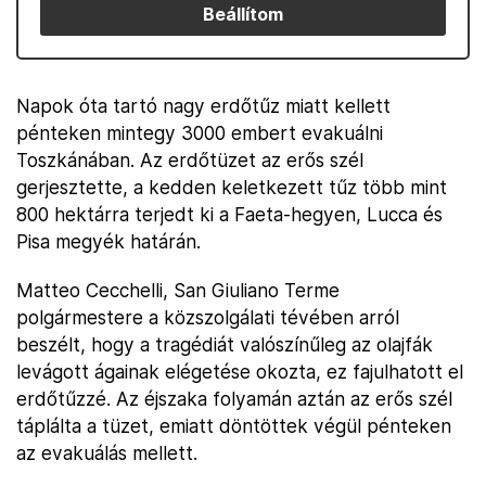
Beállítom
Napok óta tartó nagy erdőtűz miatt kellett
pénteken mintegy 3000 embert evakuálni
Toszkánában. Az erdőtüzet az erős szél
gerjesztette, a kedden keletkezett tűz több mint
800 hektárra terjedt ki a Faeta-hegyen, Lucca és
Pisa megyék határán.
Matteo Cecchelli, San Giuliano Terme
polgármestere a közszolgálati tévében arról
beszélt, hogy a tragédiát valószínűleg az olajfák
levágott ágainak elégetése okozta, ez fajulhatott el
erdőtűzzé. Az éjszaka folyamán aztán az erős szél
táplálta a tüzet, emiatt döntöttek végül pénteken
az evakuálás mellett.