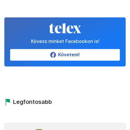
Kövess minket Facebookon is!
Követem!
Legfontosabb