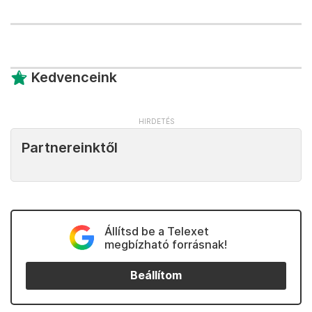
Kedvenceink
Partnereinktől
Állítsd be a Telexet
megbízható forrásnak!
Beállítom