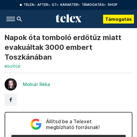
TELEX
AFTER
G7
KARAKTER
TÁMOGATÁS
SHOP
Támogatás
Napok óta tomboló erdőtűz miatt
evakuáltak 3000 embert
Toszkánában
KÜLFÖLD
Molnár Réka
Állítsd be a Telexet
megbízható forrásnak!