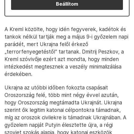
Beállítom
A Kreml közölte, hogy idén fegyverek, kadétok és
tankok nélkül tartják meg a május 9-i győzelem napi
parádét, mert Ukrajna felől érkező
„terrorfenyegetéstől” tartanak. Dmitrij Peszkov, a
Kreml szóvivője ezért azt mondta, hogy minden
intézkedést megtesznek a veszély minimalizálása
érdekében.
Ukrajna az utóbbi időben fokozta csapásait
Oroszország felé, több mint négy évvel azután,
hogy Oroszország megtámadta Ukrajnát. Ukrajna
szerint ők legitim katonai célpontokra támadnak,
míg az oroszok civilekre is támadnak Ukrajnában. A
győzelem napját Putyin élesztette újra, a régi
szovjet szokás alapja, hogy katonai eszközök