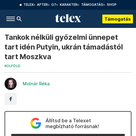
TELEX
AFTER
G7
KARAKTER
TÁMOGATÁS
SHOP
Támogatás
Tankok nélküli győzelmi ünnepet
tart idén Putyin, ukrán támadástól
tart Moszkva
KÜLFÖLD
Molnár Réka
Állítsd be a Telexet
megbízható forrásnak!