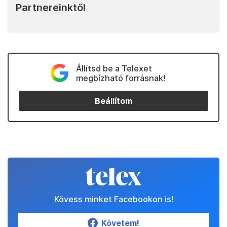
Partnereinktől
Állítsd be a Telexet
megbízható forrásnak!
Beállítom
Kövess minket Facebookon is!
Követem!