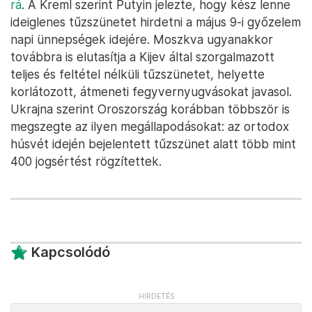
rá
. A Kreml szerint Putyin jelezte, hogy kész lenne
ideiglenes tűzszünetet hirdetni a május 9-i győzelem
napi ünnepségek idejére. Moszkva ugyanakkor
továbbra is elutasítja a Kijev által szorgalmazott
teljes és feltétel nélküli tűzszünetet, helyette
korlátozott, átmeneti fegyvernyugvásokat javasol.
Ukrajna szerint Oroszország korábban többször is
megszegte az ilyen megállapodásokat: az ortodox
húsvét idején bejelentett tűzszünet alatt több mint
400 jogsértést rögzítettek.
Kapcsolódó