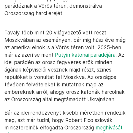
parádéznak a Vörös téren, demonstrálva
Oroszország harci erejét.
Tavaly több mint 20 világvezető vett részt
Moszkvában az eseményen, bár míg húsz éve még
az amerikai elnök is a Vörös téren volt, 2025-ben
már az azeri se ment
Putyin katonai parádéjára
. Az
idei parádén az orosz fegyveres erők minden
ágának képviselői vesznek majd részt, színes
repülőket is vonultat fel Moszkva. Az országos
tévében felvételeket is mutatnak majd az
embereknek arról, ahogy orosz katonák harcolnak
az Oroszország által megtámadott Ukrajnában.
Bár az idei rendezvényt kisebb méretben rendezik
meg, azt már tudni, hogy Robert Fico szlovák
miniszterelnök elfogadta Oroszország
meghívását