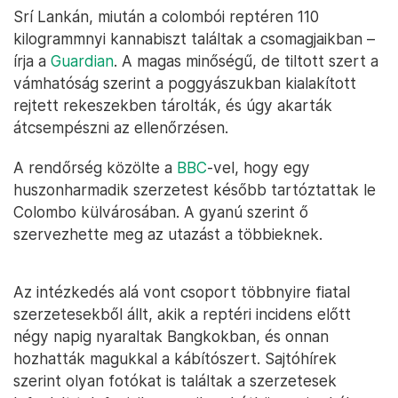
Srí Lankán, miután a colombói reptéren 110
kilogrammnyi kannabiszt találtak a csomagjaikban –
írja a
Guardian
. A magas minőségű, de tiltott szert a
vámhatóság szerint a poggyászukban kialakított
rejtett rekeszekben tárolták, és úgy akarták
átcsempészni az ellenőrzésen.
A rendőrség közölte a
BBC
-vel, hogy egy
huszonharmadik szerzetest később tartóztattak le
Colombo külvárosában. A gyanú szerint ő
szervezhette meg az utazást a többieknek.
Az intézkedés alá vont csoport többnyire fiatal
szerzetesekből állt, akik a reptéri incidens előtt
négy napig nyaraltak Bangkokban, és onnan
hozhatták magukkal a kábítószert. Sajtóhírek
szerint olyan fotókat is találtak a szerzetesek