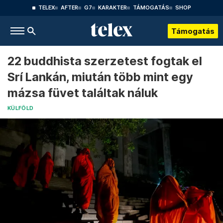
TELEX
AFTER
G7
KARAKTER
TÁMOGATÁS
SHOP
Támogatás
22 buddhista szerzetest fogtak el
Srí Lankán, miután több mint egy
mázsa füvet találtak náluk
KÜLFÖLD