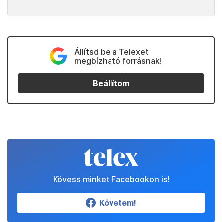
Állítsd be a Telexet
megbízható forrásnak!
Beállítom
Kövess minket Facebookon is!
Követem!