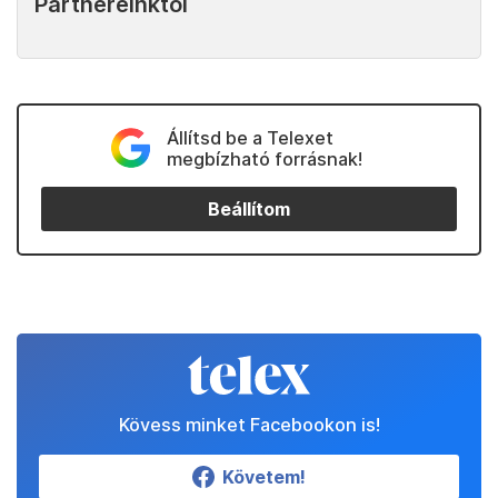
Partnereinktől
Állítsd be a Telexet
megbízható forrásnak!
Beállítom
Kövess minket Facebookon is!
Követem!