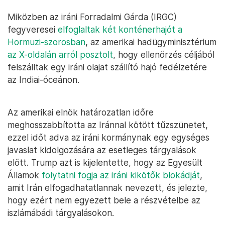
Miközben az iráni Forradalmi Gárda (IRGC)
fegyveresei
elfoglaltak két konténerhajót a
Hormuzi-szorosban
, az amerikai hadügyminisztérium
az X-oldalán arról posztolt
, hogy ellenőrzés céljából
felszálltak egy iráni olajat szállító hajó fedélzetére
az Indiai-óceánon.
Az amerikai elnök határozatlan időre
meghosszabbította az Iránnal kötött tűzszünetet,
ezzel időt adva az iráni kormánynak egy egységes
javaslat kidolgozására az esetleges tárgyalások
előtt. Trump azt is kijelentette, hogy az Egyesült
Államok
folytatni fogja az iráni kikötők blokádját
,
amit Irán elfogadhatatlannak nevezett, és jelezte,
hogy ezért nem egyezett bele a részvételbe az
iszlámábádi tárgyalásokon.