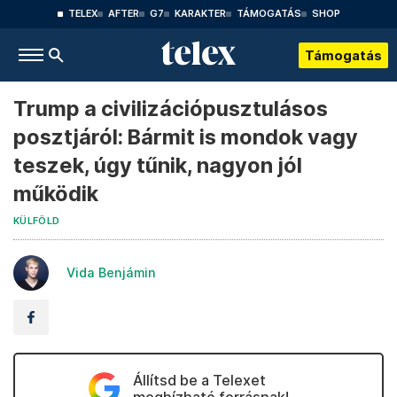
TELEX
AFTER
G7
KARAKTER
TÁMOGATÁS
SHOP
Támogatás
Trump a civilizációpusztulásos
posztjáról: Bármit is mondok vagy
teszek, úgy tűnik, nagyon jól
működik
KÜLFÖLD
Vida Benjámin
Állítsd be a Telexet