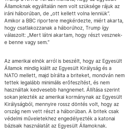
Államoknak egyáltalán nem volt szüksége rájuk az
iráni háborúban, de „ott kellett volna lenniük”.
Amikor a BBC riportere megkérdezte, miért akarta,
hogy csatlakozzanak a háborúhoz, Trump így
válaszolt: „Mert látni akartam, hogy részt vesznek-
e benne vagy sem.”
Az amerikai elnök arról is beszélt, hogy az Egyesült
Államok mindig kiállt az Egyesült Királyság és a
NATO mellett, majd bírálta a briteket, mondván nem
tettek legalább minimális erőfeszítést, és nem
használtak kedvesebb hangnemet. Állítása szerint
sokan jelezték az amerikai kormánynak az Egyesült
Királyságból, mennyire rossz döntés volt, hogy az
ország nem vett részt a háborúban. A britek csak
védelmi műveletekhez engedélyezték a katonai
bázisaik használatát az Egyesült Államoknak.