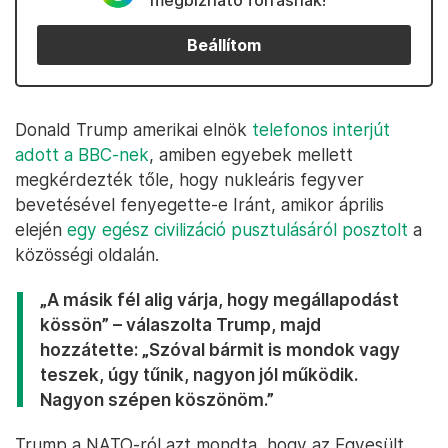
megbízható forrásnak!
Beállítom
Donald Trump amerikai elnök
telefonos interjút
adott a BBC-nek
, amiben egyebek mellett
megkérdezték tőle, hogy nukleáris fegyver
bevetésével fenyegette-e Iránt, amikor április
elején
egy egész civilizáció pusztulásáról posztolt
a
közösségi oldalán.
„A másik fél alig várja, hogy megállapodást
kössön” – válaszolta Trump, majd
hozzátette: „Szóval bármit is mondok vagy
teszek, úgy tűnik, nagyon jól működik.
Nagyon szépen köszönöm.”
Trump a NATO-ról azt mondta, hogy az Egyesült