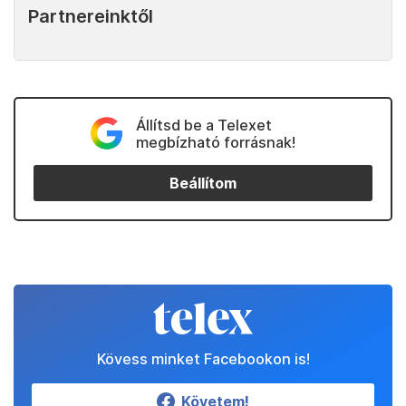
Partnereinktől
Állítsd be a Telexet
megbízható forrásnak!
Beállítom
Kövess minket Facebookon is!
Követem!