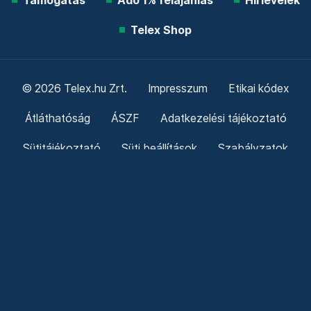
Támogatás
Adó 1% felajánlás
Hírlevelek
Telex Shop
© 2026 Telex.hu Zrt.
Impresszum
Etikai kódex
Átláthatóság
ÁSZF
Adatkezelési tájékoztató
Sütitájékoztató
Süti beállítások
Szabályzatok
Kommentelési szabályzat
Telex Sales