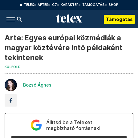
TELEX
AFTER
G7
KARAKTER
TÁMOGATÁS
SHOP
Támogatás
Arte: Egyes európai közmédiák a
magyar köztévére intő példaként
tekintenek
KÜLFÖLD
Bozsó Ágnes
Állítsd be a Telexet
megbízható forrásnak!