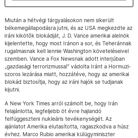
Miután a hétvégi tárgyalásokon nem sikerült
békemegállapodásra jutni, és az USA megkezdte az
iráni kikötők blokádját, J. D. Vance amerikai alelnök
kijelentette, hogy most Iránon a sor, és Teheránnak
rugalmasnak kell lennie Washington követeléseivel
szemben. Vance a Fox Newsnak adott interjúban
„gazdasági terrorizmussal” vádolta Iránt a Hormuzi-
szoros lezárása miatt, hozzátéve, hogy az amerikai
blokád biztosítja, hogy az iráni hajók se tudjanak
kijutni.
A New York Times arról számolt be, hogy Irán
felajánlotta, legfeljebb öt évre hajlandó
felfüggeszteni nukleáris tevékenységét. Az
ajánlatot Amerika elutasította, ragaszkodva a húsz
évhez. Marco Rubio amerikai külügyminiszter