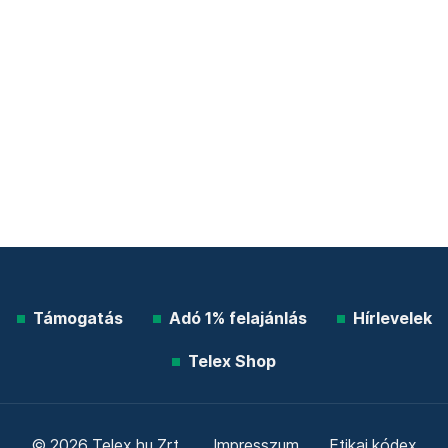
Támogatás
Adó 1% felajánlás
Hírlevelek
Telex Shop
© 2026 Telex.hu Zrt.
Impresszum
Etikai kódex