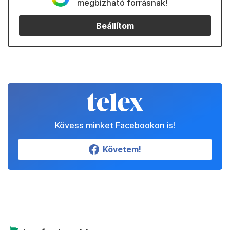
megbízható forrásnak!
Beállítom
Kövess minket Facebookon is!
Követem!