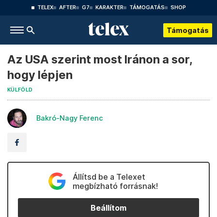
TELEX
AFTER
G7
KARAKTER
TÁMOGATÁS
SHOP
Támogatás
Az USA szerint most Iránon a sor,
hogy lépjen
KÜLFÖLD
Bakró-Nagy Ferenc
Állítsd be a Telexet
megbízható forrásnak!
Beállítom