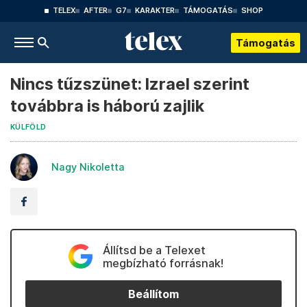
TELEX
AFTER
G7
KARAKTER
TÁMOGATÁS
SHOP
Támogatás
Nincs tűzszünet: Izrael szerint
továbbra is háború zajlik
KÜLFÖLD
Nagy Nikoletta
Állítsd be a Telexet
megbízható forrásnak!
Beállítom