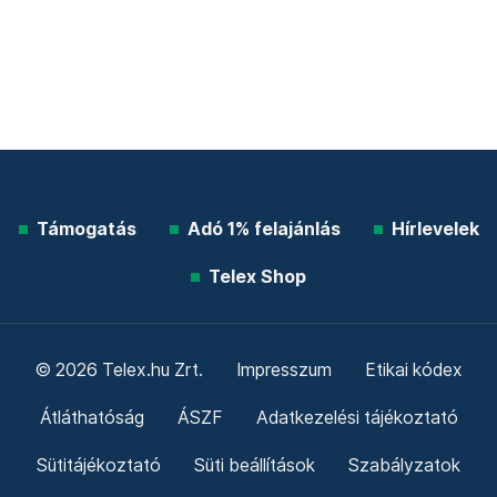
Támogatás
Adó 1% felajánlás
Hírlevelek
Telex Shop
© 2026 Telex.hu Zrt.
Impresszum
Etikai kódex
Átláthatóság
ÁSZF
Adatkezelési tájékoztató
Sütitájékoztató
Süti beállítások
Szabályzatok