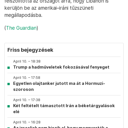
felszólította az országot arra, hogy Libanon is
kerüljön be az amerikai–iráni tűzszüneti
megállapodásba.
(
The Guardian
)
Friss bejegyzések
April 10. – 18:38
Trump a hadműveletek fokozásával fenyeget
April 10. – 17:58
Egyetlen olajtanker jutott ma át a Hormuzi-
szoroson
April 10. – 17:38
Két feltételt támasztott Irán a béketárgyalások
elé
April 10. – 16:28
Az izraeliek nem hiszik el, hogy megnyerték a