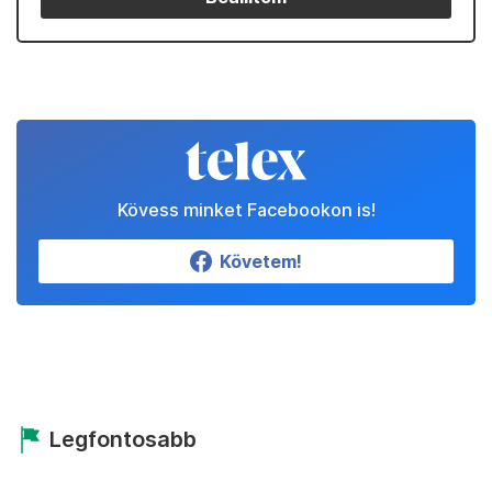
Kövess minket Facebookon is!
Követem!
Legfontosabb