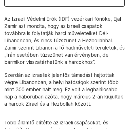
Az Izraeli Védelmi Erők (IDF) vezérkari főnöke, Ejal
Zamir azt mondta, hogy az izraeli csapatok
továbbra is folytatják harci műveleteiket Dél-
Libanonban, és nincs tűzszünet a Hezbollahhal.
Zamir szerint Libanon a fő hadműveleti területük, és
„Irán esetében tűzszünet van érvényben, de
bármikor visszatérhetünk a harcokhoz”.
Szerdán az izraeliek jelentős támadást hajtottak
végre Libanonban, a helyi hatóságok szerint több
mint 300 ember halt meg. Ez volt a leghalálosabb
nap a háborúban azóta, hogy március 2-án kiújultak
a harcok Zirael és a Hezbollah között.
Több államfő elítélte az izraeli csapásokat, és