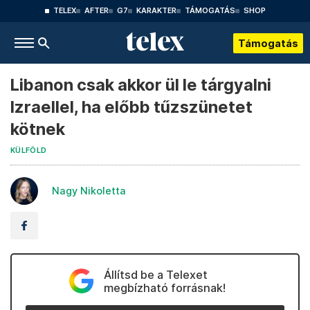
TELEX
AFTER
G7
KARAKTER
TÁMOGATÁS
SHOP
Támogatás
Libanon csak akkor ül le tárgyalni
Izraellel, ha előbb tűzszünetet
kötnek
KÜLFÖLD
Nagy Nikoletta
Állítsd be a Telexet
megbízható forrásnak!