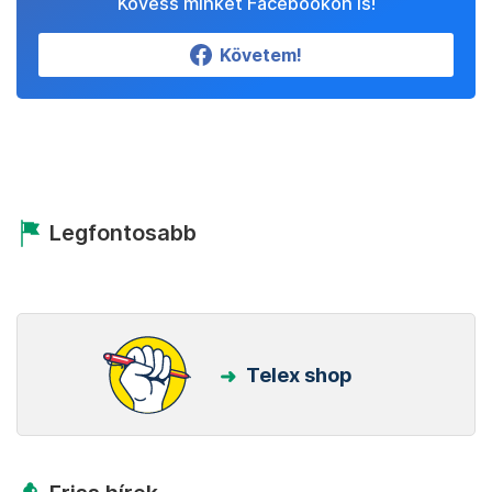
Kövess minket Facebookon is!
Követem!
Legfontosabb
Telex shop