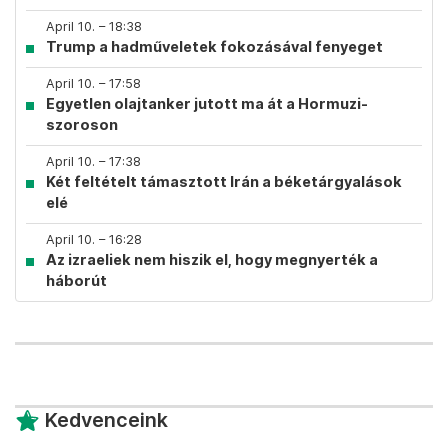
April 10. – 18:38
Trump a hadműveletek fokozásával fenyeget
April 10. – 17:58
Egyetlen olajtanker jutott ma át a Hormuzi-
szoroson
April 10. – 17:38
Két feltételt támasztott Irán a béketárgyalások
elé
April 10. – 16:28
Az izraeliek nem hiszik el, hogy megnyerték a
háborút
Kedvenceink