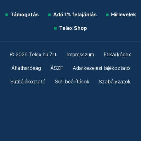
Támogatás
Adó 1% felajánlás
Hírlevelek
Telex Shop
© 2026 Telex.hu Zrt.
Impresszum
Etikai kódex
Átláthatóság
ÁSZF
Adatkezelési tájékoztató
Sütitájékoztató
Süti beállítások
Szabályzatok
Kommentelési szabályzat
Telex Sales