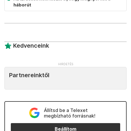
háborút
Kedvenceink
Partnereinktől
Állítsd be a Telexet
megbízható forrásnak!
Beállítom