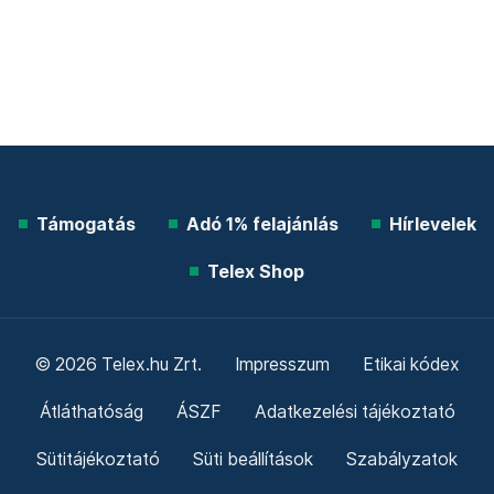
Támogatás
Adó 1% felajánlás
Hírlevelek
Telex Shop
© 2026 Telex.hu Zrt.
Impresszum
Etikai kódex
Átláthatóság
ÁSZF
Adatkezelési tájékoztató
Sütitájékoztató
Süti beállítások
Szabályzatok