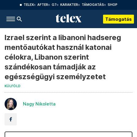
TELEX
AFTER
G7
KARAKTER
TÁMOGATÁS
SHOP
Támogatás
Izrael szerint a libanoni hadsereg
mentőautókat használ katonai
célokra, Libanon szerint
szándékosan támadják az
egészségügyi személyzetet
KÜLFÖLD
Nagy Nikoletta