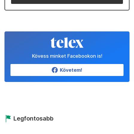
Kövess minket Facebookon is!
Követem!
Legfontosabb