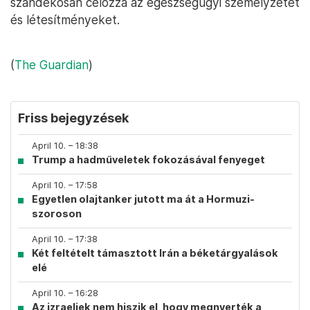
szándékosan célozza az egészségügyi személyzetet
és létesítményeket.
(
The Guardian
)
Friss bejegyzések
April 10. – 18:38
Trump a hadműveletek fokozásával fenyeget
April 10. – 17:58
Egyetlen olajtanker jutott ma át a Hormuzi-
szoroson
April 10. – 17:38
Két feltételt támasztott Irán a béketárgyalások
elé
April 10. – 16:28
Az izraeliek nem hiszik el, hogy megnyerték a