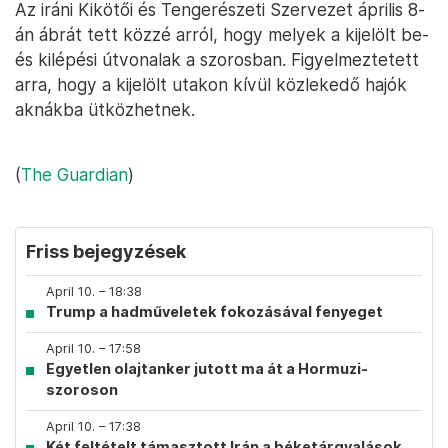
Az iráni Kikötői és Tengerészeti Szervezet április 8-
án ábrát tett közzé arról, hogy melyek a kijelölt be-
és kilépési útvonalak a szorosban. Figyelmeztetett
arra, hogy a kijelölt utakon kívül közlekedő hajók
aknákba ütközhetnek.
(
The Guardian
)
Friss bejegyzések
April 10. – 18:38
Trump a hadműveletek fokozásával fenyeget
April 10. – 17:58
Egyetlen olajtanker jutott ma át a Hormuzi-
szoroson
April 10. – 17:38
Két feltételt támasztott Irán a béketárgyalások