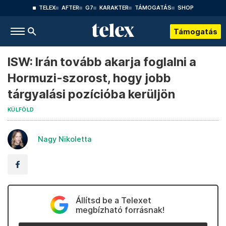
TELEX
AFTER
G7
KARAKTER
TÁMOGATÁS
SHOP
Támogatás
ISW: Irán tovább akarja foglalni a
Hormuzi-szorost, hogy jobb
tárgyalási pozícióba kerüljön
KÜLFÖLD
Nagy Nikoletta
Állítsd be a Telexet
megbízható forrásnak!