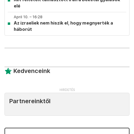
elé
April 10. – 16:28
Az izraeliek nem hiszik el, hogy megnyerték a
háborút
Kedvenceink
Partnereinktől