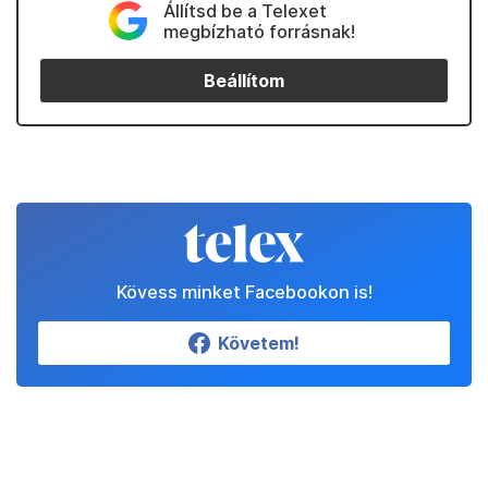
Állítsd be a Telexet
megbízható forrásnak!
Beállítom
Kövess minket Facebookon is!
Követem!