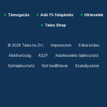
Támogatás
Adó 1% felajánlás
Hírlevelek
Telex Shop
© 2026 Telex.hu Zrt.
Impresszum
Etikai kódex
Átláthatóság
ÁSZF
Adatkezelési tájékoztató
Sütitájékoztató
Süti beállítások
Szabályzatok
Kommentelési szabályzat
Telex Sales