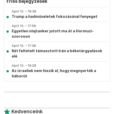
Friss bejegyzések
April 10. – 18:38
Trump a hadműveletek fokozásával fenyeget
April 10. – 17:58
Egyetlen olajtanker jutott ma át a Hormuzi-
szoroson
April 10. – 17:38
Két feltételt támasztott Irán a béketárgyalások
elé
April 10. – 16:28
Az izraeliek nem hiszik el, hogy megnyerték a
háborút
Kedvenceink