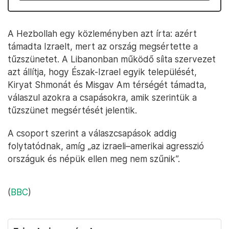
A Hezbollah egy közleményben azt írta: azért
támadta Izraelt, mert az ország megsértette a
tűzszünetet. A Libanonban működő síita szervezet
azt állítja, hogy Észak-Izrael egyik települését,
Kiryat Shmonát és Misgav Am térségét támadta,
válaszul azokra a csapásokra, amik szerintük a
tűzszünet megsértését jelentik.
A csoport szerint a válaszcsapások addig
folytatódnak, amíg „az izraeli–amerikai agresszió
országuk és népük ellen meg nem szűnik”.
(
BBC
)