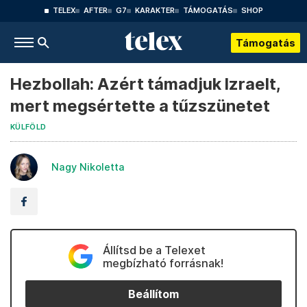
TELEX
AFTER
G7
KARAKTER
TÁMOGATÁS
SHOP
Támogatás
Hezbollah: Azért támadjuk Izraelt,
mert megsértette a tűzszünetet
KÜLFÖLD
Nagy Nikoletta
Állítsd be a Telexet
megbízható forrásnak!
Beállítom