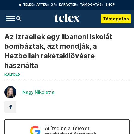
TELEX
AFTER
G7
KARAKTER
TÁMOGATÁS
SHOP
Támogatás
Az izraeliek egy libanoni iskolát
bombáztak, azt mondják, a
Hezbollah rakétakilövésre
használta
KÜLFÖLD
Nagy Nikoletta
Állítsd be a Telexet