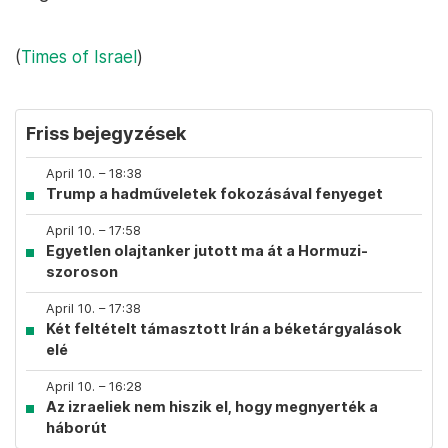
(
Times of Israel
)
Friss bejegyzések
April 10. – 18:38
Trump a hadműveletek fokozásával fenyeget
April 10. – 17:58
Egyetlen olajtanker jutott ma át a Hormuzi-
szoroson
April 10. – 17:38
Két feltételt támasztott Irán a béketárgyalások
elé
April 10. – 16:28
Az izraeliek nem hiszik el, hogy megnyerték a
háborút