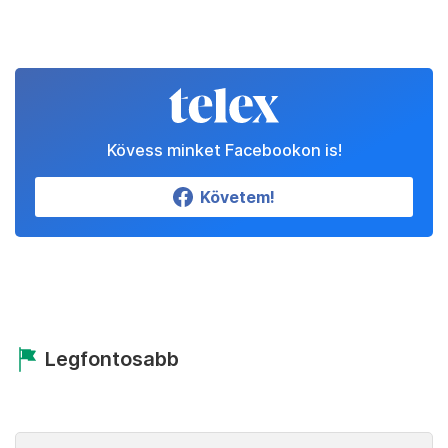
Kövess minket Facebookon is!
Követem!
Legfontosabb