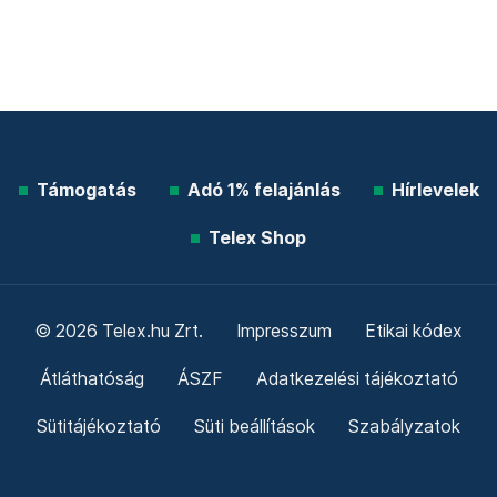
Támogatás
Adó 1% felajánlás
Hírlevelek
Telex Shop
© 2026 Telex.hu Zrt.
Impresszum
Etikai kódex
Átláthatóság
ÁSZF
Adatkezelési tájékoztató
Sütitájékoztató
Süti beállítások
Szabályzatok
Kommentelési szabályzat
Telex Sales