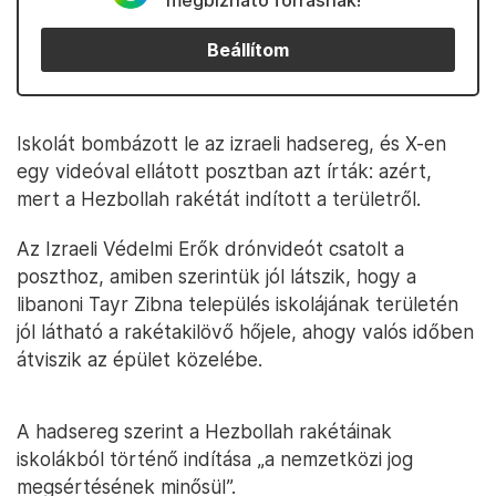
megbízható forrásnak!
Beállítom
Iskolát bombázott le az izraeli hadsereg, és X-en
egy videóval ellátott posztban azt írták: azért,
mert a Hezbollah rakétát indított a területről.
Az Izraeli Védelmi Erők drónvideót csatolt a
poszthoz, amiben szerintük jól látszik, hogy a
libanoni Tayr Zibna település iskolájának területén
jól látható a rakétakilövő hőjele, ahogy valós időben
átviszik az épület közelébe.
A hadsereg szerint a Hezbollah rakétáinak
iskolákból történő indítása „a nemzetközi jog
megsértésének minősül”.