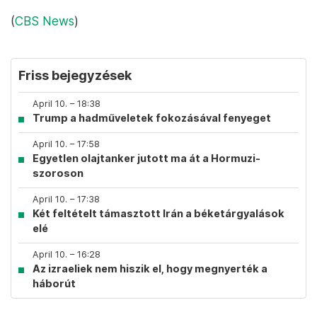
(
CBS News
)
Friss bejegyzések
April 10. – 18:38
Trump a hadműveletek fokozásával fenyeget
April 10. – 17:58
Egyetlen olajtanker jutott ma át a Hormuzi-
szoroson
April 10. – 17:38
Két feltételt támasztott Irán a béketárgyalások
elé
April 10. – 16:28
Az izraeliek nem hiszik el, hogy megnyerték a
háborút