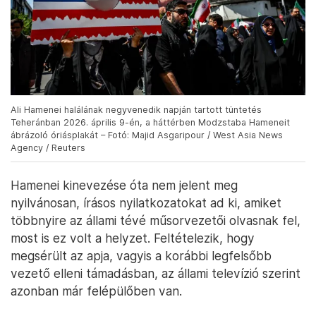
Ali Hamenei halálának negyvenedik napján tartott tüntetés
Teheránban 2026. április 9-én, a háttérben Modzstaba Hameneit
ábrázoló óriásplakát – Fotó: Majid Asgaripour / West Asia News
Agency / Reuters
Hamenei kinevezése óta nem jelent meg
nyilvánosan, írásos nyilatkozatokat ad ki, amiket
többnyire az állami tévé műsorvezetői olvasnak fel,
most is ez volt a helyzet. Feltételezik, hogy
megsérült az apja, vagyis a korábbi legfelsőbb
vezető elleni támadásban, az állami televízió szerint
azonban már felépülőben van.