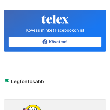
Kövess minket Facebookon is!
Követem!
Legfontosabb