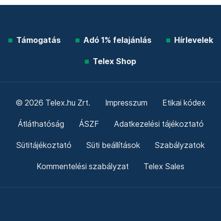
Támogatás
Adó 1% felajánlás
Hírlevelek
Telex Shop
© 2026 Telex.hu Zrt.
Impresszum
Etikai kódex
Átláthatóság
ÁSZF
Adatkezelési tájékoztató
Sütitájékoztató
Süti beállítások
Szabályzatok
Kommentelési szabályzat
Telex Sales