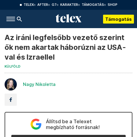
TELEX
AFTER
G7
KARAKTER
TÁMOGATÁS
SHOP
Támogatás
Az iráni legfelsőbb vezető szerint
ők nem akartak háborúzni az USA-
val és Izraellel
KÜLFÖLD
Nagy Nikoletta
Állítsd be a Telexet
megbízható forrásnak!