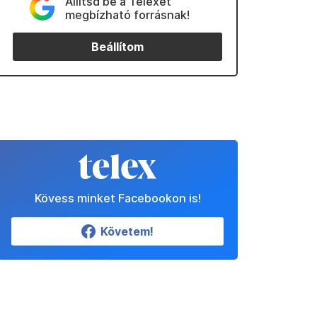
Állítsd be a Telexet
megbízható forrásnak!
Beállítom
Kövess minket Facebookon is!
Követem!