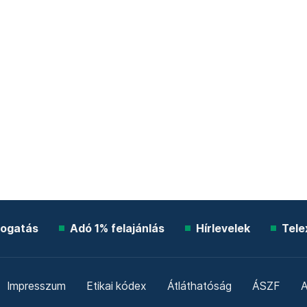
ogatás
Adó 1% felajánlás
Hírlevelek
Tele
Impresszum
Etikai kódex
Átláthatóság
ÁSZF
A