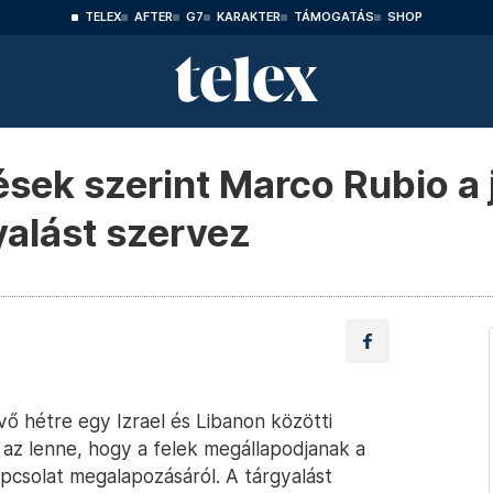
TELEX
AFTER
G7
KARAKTER
TÁMOGATÁS
SHOP
ések szerint Marco Rubio a 
gyalást szervez
vő hétre egy Izrael és Libanon közötti
 az lenne, hogy a felek megállapodjanak a
pcsolat megalapozásáról. A tárgyalást