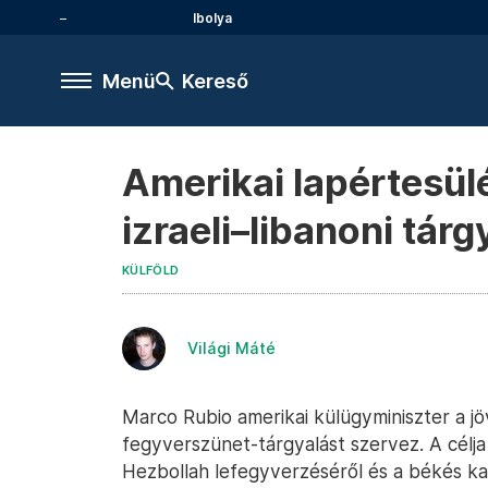
Ibolya
Menü
Kereső
Amerikai lapértesül
izraeli–libanoni tár
KÜLFÖLD
Világi Máté
Marco Rubio amerikai külügyminiszter a jö
fegyverszünet-tárgyalást szervez. A célja
Hezbollah lefegyverzéséről és a békés ka