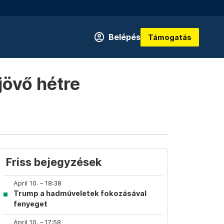
Belépés
Támogatás
jövő hétre
Friss bejegyzések
April 10. – 18:38
Trump a hadműveletek fokozásával
fenyeget
April 10. – 17:58