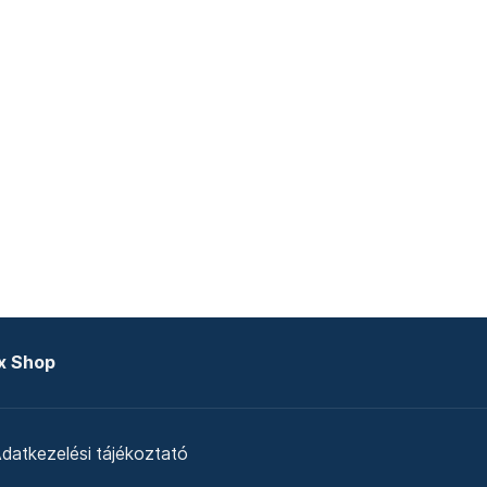
x Shop
datkezelési tájékoztató