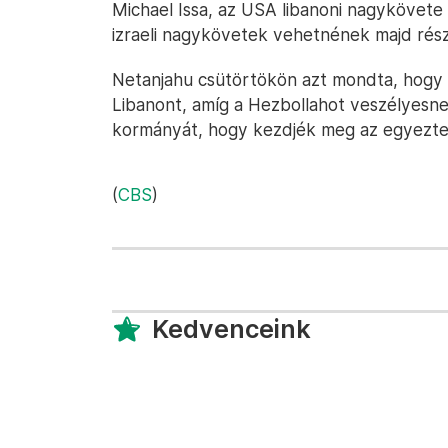
Michael Issa, az USA libanoni nagykövete 
izraeli nagykövetek vehetnének majd részt
Netanjahu csütörtökön azt mondta, hogy m
Libanont, amíg a Hezbollahot veszélyesnek 
kormányát, hogy kezdjék meg az egyezteté
(
CBS
)
Kedvenceink