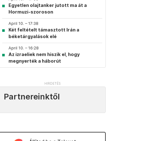
Egyetlen olajtanker jutott ma át a
Hormuzi-szoroson
April 10. – 17:38
Két feltételt támasztott Irán a
béketárgyalások elé
April 10. – 16:28
Az izraeliek nem hiszik el, hogy
megnyerték a háborút
Partnereinktől