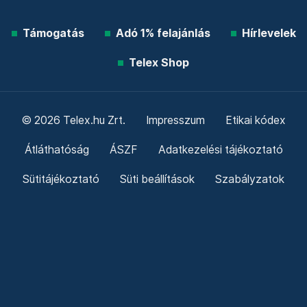
Támogatás
Adó 1% felajánlás
Hírlevelek
Telex Shop
© 2026 Telex.hu Zrt.
Impresszum
Etikai kódex
Átláthatóság
ÁSZF
Adatkezelési tájékoztató
Sütitájékoztató
Süti beállítások
Szabályzatok
Kommentelési szabályzat
Telex Sales