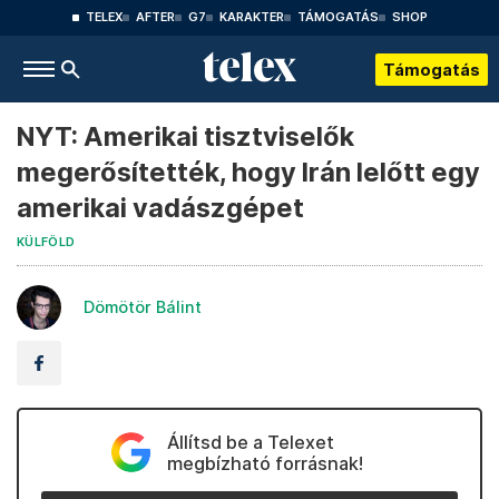
TELEX
AFTER
G7
KARAKTER
TÁMOGATÁS
SHOP
Támogatás
NYT: Amerikai tisztviselők
megerősítették, hogy Irán lelőtt egy
amerikai vadászgépet
KÜLFÖLD
Dömötör Bálint
Állítsd be a Telexet
megbízható forrásnak!