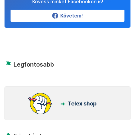
Kövess minket Facebookon is!
Követem!
Legfontosabb
Telex shop