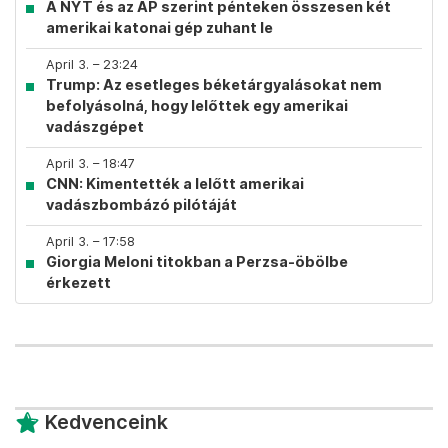
A NYT és az AP szerint pénteken összesen két
amerikai katonai gép zuhant le
April 3. – 23:24
Trump: Az esetleges béketárgyalásokat nem
befolyásolná, hogy lelőttek egy amerikai
vadászgépet
April 3. – 18:47
CNN: Kimentették a lelőtt amerikai
vadászbombázó pilótáját
April 3. – 17:58
Giorgia Meloni titokban a Perzsa-öbölbe
érkezett
Kedvenceink