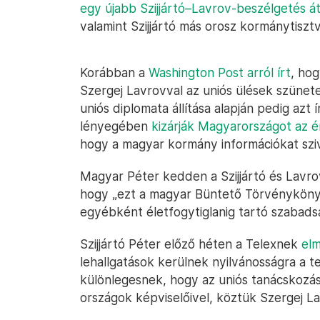
egy újabb Szijjártó–Lavrov-beszélgetés át
valamint Szijjártó más orosz kormánytisztvi
Korábban a
Washington Post arról írt
, ho
Szergej Lavrovval az uniós ülések szünete
uniós diplomata állítása alapján pedig azt
lényegében
kizárják Magyarországot az 
hogy a magyar kormány információkat szi
Magyar Péter kedden a Szijjártó és Lavro
hogy „ezt a magyar Büntető Törvényköny
egyébként életfogytiglanig tartó szabadsá
Szijjártó Péter előző héten a Telexnek
el
lehallgatások kerülnek nyilvánosságra a t
különlegesnek, hogy az uniós tanácskozá
országok képviselőivel, köztük Szergej La