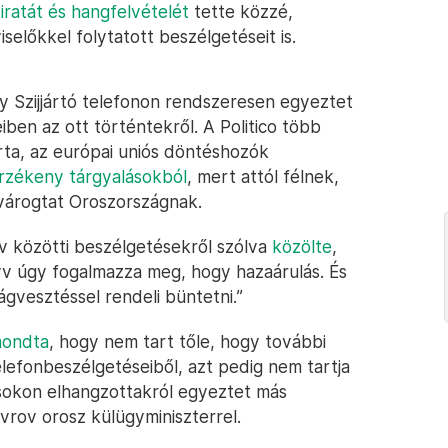
iratát és hangfelvételét
tette közzé,
selőkkel folytatott beszélgetéseit is.
gy Szijjártó telefonon rendszeresen egyeztet
iben az ott történtekről. A Politico több
 írta, az európai uniós döntéshozók
érzékeny tárgyalásokból
, mert attól félnek,
várogtat Oroszországnak.
v közötti beszélgetésekről szólva
közölte
,
v úgy fogalmazza meg, hogy hazaárulás. És
gvesztéssel rendeli büntetni.”
mondta
, hogy nem tart tőle, hogy további
elefonbeszélgetéseiből, azt pedig nem tartja
sokon elhangzottakról egyeztet más
vrov orosz külügyminiszterrel.