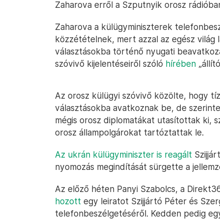
Zaharova erről a Szputnyik orosz rádiób
Zaharova a külügyminiszterek telefonbesz
közzétételnek, mert azzal az egész világ 
választásokba történő nyugati beavatkoz
szóvivő kijelentéseiről szóló
hírében
„állít
Az orosz külügyi szóvivő közölte, hogy tí
választásokba avatkoznak be, de szerinte
mégis orosz diplomatákat utasítottak ki, s
orosz állampolgárokat tartóztattak le.
Az ukrán külügyminiszter is reagált
Szijjár
nyomozás megindítását sürgette a jellemzé
Az előző héten Panyi Szabolcs, a Direkt3
hozott
egy leiratot Szijjártó Péter és Sze
telefonbeszélgetéséről. Kedden pedig eg