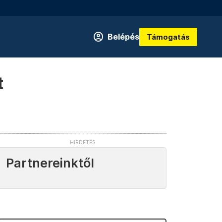
Belépés
Támogatás
t
Partnereinktől