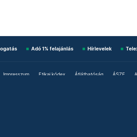
ogatás
Adó 1% felajánlás
Hírlevelek
Tele
Impresszum
Etikai kódex
Átláthatóság
ÁSZF
A
Süti beállítások
Szabályzatok
Kommentelési szabály