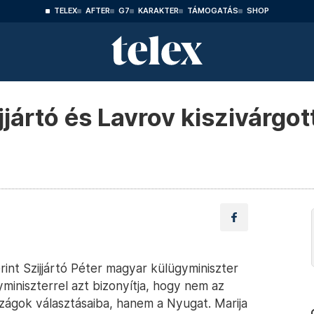
TELEX
AFTER
G7
KARAKTER
TÁMOGATÁS
SHOP
jártó és Lavrov kiszivárgot
rint Szijjártó Péter magyar külügyminiszter
miniszterrel azt bizonyítja, hogy nem az
zágok választásaiba, hanem a Nyugat. Marija