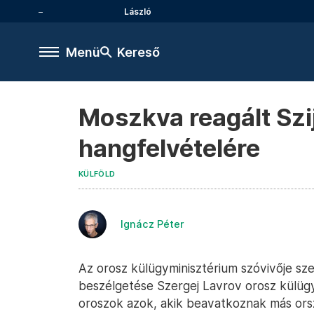
László
Menü
Kereső
Moszkva reagált Szij
hangfelvételére
KÜLFÖLD
Ignácz Péter
Az orosz külügyminisztérium szóvivője sze
beszélgetése Szergej Lavrov orosz külügy
oroszok azok, akik beavatkoznak más ors