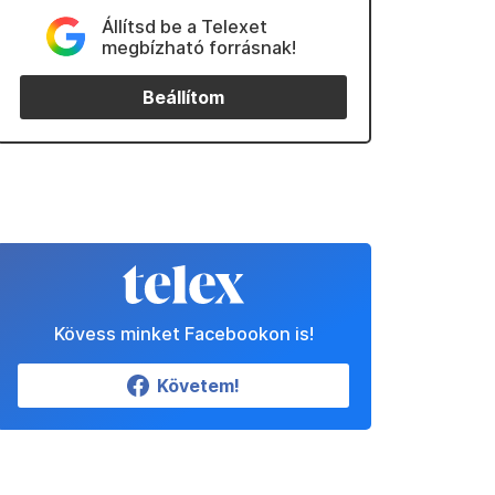
Állítsd be a Telexet
megbízható forrásnak!
Beállítom
Kövess minket Facebookon is!
Követem!