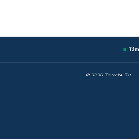
Tám
© 2026 Telex.hu Zrt.
Sütitájékoztató