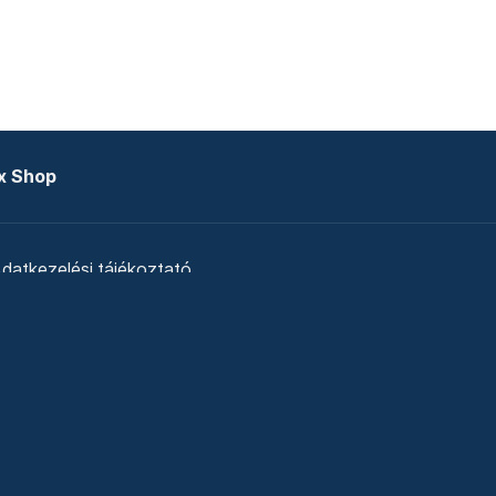
x Shop
datkezelési tájékoztató
zat
Telex Sales