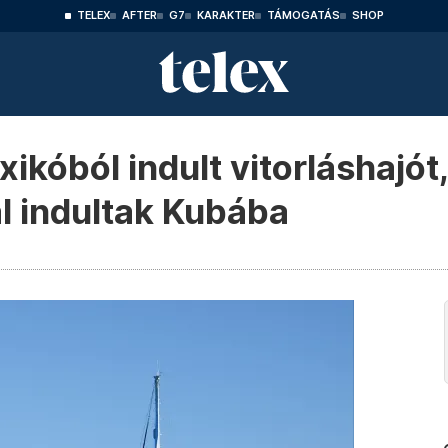
TELEX
AFTER
G7
KARAKTER
TÁMOGATÁS
SHOP
ikóból indult vitorláshajót
l indultak Kubába