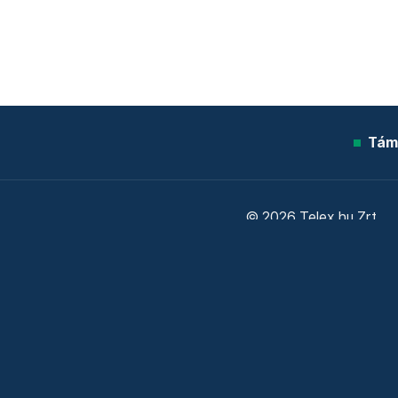
Tám
© 2026 Telex.hu Zrt.
Sütitájékoztató