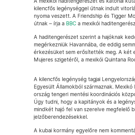
A mexikói haditengerészet és katonai ku
kilencfős legénységgel útnak indult vitor
nyoma veszett. A Friendship és Tigger Mot
útnak – írja a
BBC
a mexikói haditengerésze
A haditengerészet szerint a hajóknak ked
megérkezniük Havannába, de eddig semmil
érkezésüket sem erősítették meg. A két el
Mujeres szigetéről, a mexikói Quintana Roo
A kilencfős legénység tagjai Lengyelorszá
Egyesült Államokból származnak. Mexikó 
ország tengeri mentési koordinációs közpon
Úgy tudni, hogy a kapitányok és a legénys
mindkét hajó fel van szerelve megfelelő b
jelzőberendezésekkel.
A kubai kormány egyelőre nem kommentálta