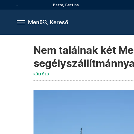
Berta, Bettina
Menü
Kereső
Nem találnak két Mex
segélyszállítmánnya
KÜLFÖLD