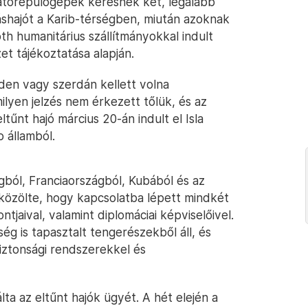
tatórepülőgépek keresnek két, legalább
láshajót a Karib-térségben, miután azoknak
h humanitárius szállítmányokkal indult
t tájékoztatása alapján.
den vagy szerdán kellett volna
yen jelzés nem érkezett tőlük, és az
tűnt hajó március 20-án indult el Isla
 államból.
gból, Franciaországból, Kubából és az
közölte, hogy kapcsolatba lépett mindkét
tjaival, valamint diplomáciai képviselőivel.
ég is tapasztalt tengerészekből áll, és
iztonsági rendszerekkel és
 az eltűnt hajók ügyét. A hét elején a