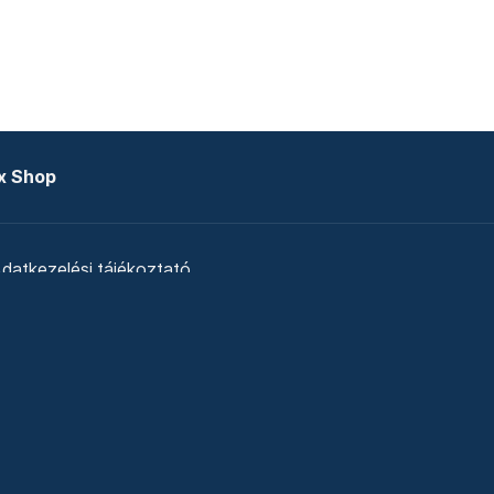
x Shop
datkezelési tájékoztató
zat
Telex Sales