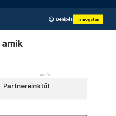
Belépés
Támogatás
, amik
Partnereinktől