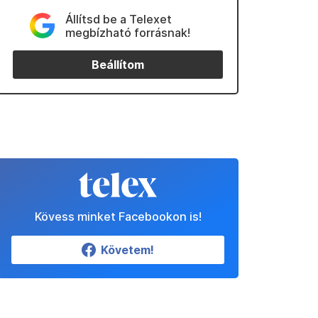
Állítsd be a Telexet
megbízható forrásnak!
Beállítom
Kövess minket Facebookon is!
Követem!