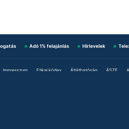
ogatás
Adó 1% felajánlás
Hírlevelek
Tele
Impresszum
Etikai kódex
Átláthatóság
ÁSZF
A
Süti beállítások
Szabályzatok
Kommentelési szabály