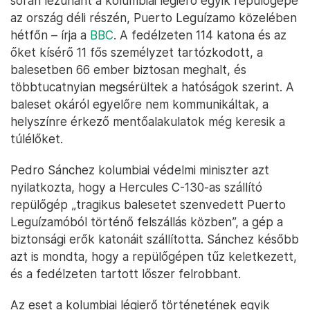
során lezuhant a kolumbiai légierő egyik repülőgépe
az ország déli részén, Puerto Leguízamo közelében
hétfőn – írja a
BBC
. A fedélzeten 114 katona és az
őket kísérő 11 fős személyzet tartózkodott, a
balesetben 66 ember biztosan meghalt, és
többtucatnyian megsérültek a hatóságok szerint. A
baleset okáról egyelőre nem kommunikáltak, a
helyszínre érkező mentőalakulatok még keresik a
túlélőket.
Pedro Sánchez kolumbiai védelmi miniszter azt
nyilatkozta, hogy a Hercules C-130-as szállító
repülőgép „tragikus balesetet szenvedett Puerto
Leguízamóból történő felszállás közben”, a gép a
biztonsági erők katonáit szállította. Sánchez később
azt is mondta, hogy a repülőgépen tűz keletkezett,
és a fedélzeten tartott lőszer felrobbant.
Az eset a kolumbiai légierő történetének egyik