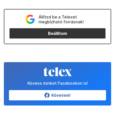
Állítsd be a Telexet
megbízható forrásnak!
Beállítom
Kövess minket Facebookon is!
Követem!