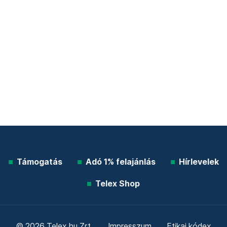
Támogatás
Adó 1% felajánlás
Hírlevelek
Telex Shop
© 2026 Telex.hu Zrt.
Impresszum
Etikai kódex