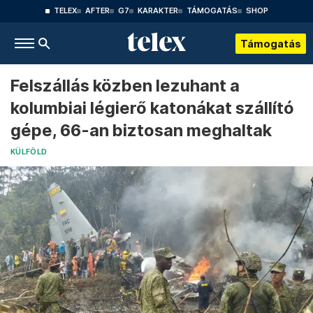
TELEX
AFTER
G7
KARAKTER
TÁMOGATÁS
SHOP
Támogatás
Felszállás közben lezuhant a
kolumbiai légierő katonákat szállító
gépe, 66-an biztosan meghaltak
KÜLFÖLD