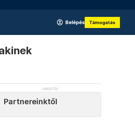
Belépés
Támogatás
 akinek
Partnereinktől