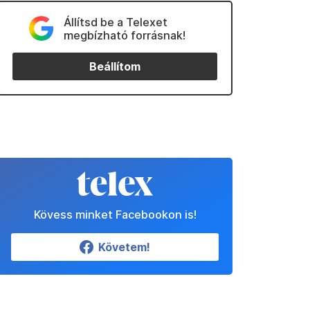
Állítsd be a Telexet
megbízható forrásnak!
Beállítom
Kövess minket Facebookon is!
Követem!