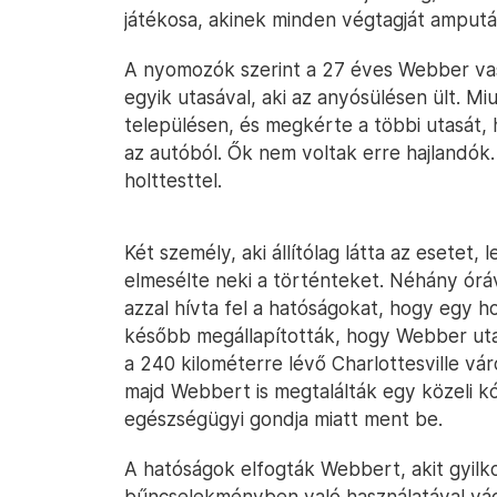
játékosa, akinek minden végtagját amputá
A nyomozók szerint a 27 éves Webber va
egyik utasával, aki az anyósülésen ült. Mi
településen, és megkérte a többi utasát, 
az autóból. Ők nem voltak erre hajlandók
holttesttel.
Két személy, aki állítólag látta az esetet, 
elmesélte neki a történteket. Néhány óráv
azzal hívta fel a hatóságokat, hogy egy h
később megállapították, hogy Webber utas
a 240 kilométerre lévő Charlottesville v
majd Webbert is megtalálták egy közeli 
egészségügyi gondja miatt ment be.
A hatóságok elfogták Webbert, akit gyilko
bűncselekményben való használatával vádo