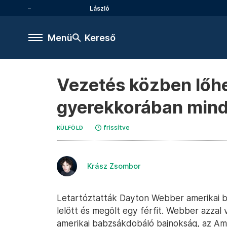
László
Menü
Kereső
Vezetés közben lőhet
gyerekkorában mind
frissítve
KÜLFÖLD
Krász Zsombor
Letartóztatták Dayton Webber amerikai b
lelőtt és megölt egy férfit. Webber azzal v
amerikai babzsákdobáló bajnokság, az Am