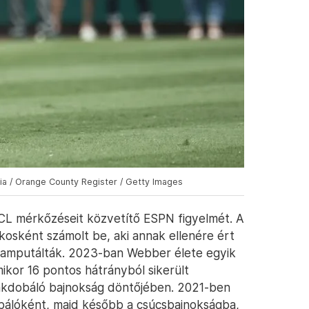
edia / Orange County Register / Getty Images
ACL mérkőzéseit közvetítő ESPN figyelmét. A
kosként számolt be, aki annak ellenére ért
 amputálták. 2023-ban Webber élete egyik
kor 16 pontos hátrányból sikerült
ákdobáló bajnokság döntőjében. 2021-ben
obálóként, majd később a csúcsbajnokságba,