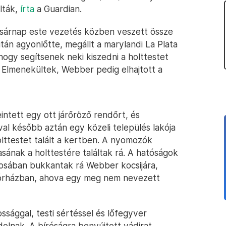
lták,
írta
a Guardian.
sárnap este vezetés közben veszett össze
után agyonlőtte, megállt a marylandi La Plata
hogy segítsenek neki kiszedni a holttestet
. Elmenekültek, Webber pedig elhajtott a
leintett egy ott járőröző rendőrt, és
al később aztán egy közeli település lakója
olttestet talált a kertben. A nyomozók
ának a holttestére találtak rá. A hatóságok
árosában bukkantak rá Webber kocsijára,
kórházban, ahova egy meg nem nevezett
ssággal, testi sértéssel és lőfegyver
lnak. A bíróságra benyújtott vádirat