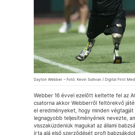
Dayton Webber – Fotó: Kevin Sullivan / Digital First M
Webber 16 évvel ezelőtt keltette fel az 
csatorna akkor Webberről feltörekvő játé
el eredményeket, hogy minden végtagját
legnagyobb teljesítményének nevezte, ami
visszaküzdeniük magukat az állami babzs
írta alá első szerződését profi babzsákd