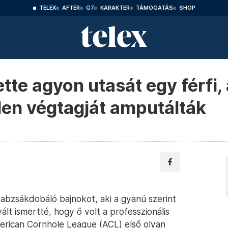
TELEX
AFTER
G7
KARAKTER
TÁMOGATÁS
SHOP
te agyon utasát egy férfi,
en végtagját amputálták
abzsákdobáló bajnokot, aki a gyanú szerint
ált ismertté, hogy ő volt a professzionális
erican Cornhole League (ACL) első olyan