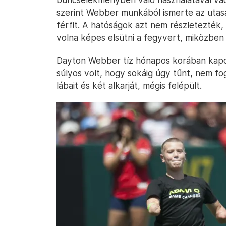
szerint Webber munkából ismerte az utasai
férfit. A hatóságok azt nem részletezték
volna képes elsütni a fegyvert, miközben 
Dayton Webber tíz hónapos korában kapott
súlyos volt, hogy sokáig úgy tűnt, nem fo
lábait és két alkarját, mégis felépült.