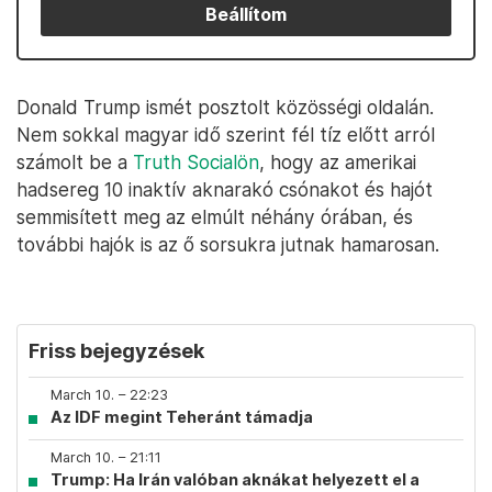
Beállítom
Donald Trump ismét posztolt közösségi oldalán.
Nem sokkal magyar idő szerint fél tíz előtt arról
számolt be a
Truth Socialön
, hogy az amerikai
hadsereg 10 inaktív aknarakó csónakot és hajót
semmisített meg az elmúlt néhány órában, és
további hajók is az ő sorsukra jutnak hamarosan.
Friss bejegyzések
March 10. – 22:23
Az IDF megint Teheránt támadja
March 10. – 21:11
Trump: Ha Irán valóban aknákat helyezett el a