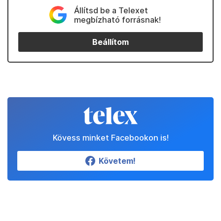
Állítsd be a Telexet
megbízható forrásnak!
Beállítom
Kövess minket Facebookon is!
Követem!