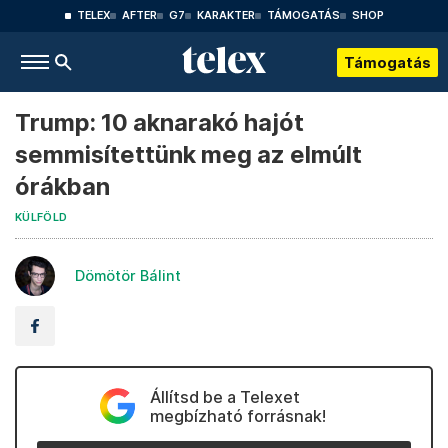
TELEX
AFTER
G7
KARAKTER
TÁMOGATÁS
SHOP
Támogatás
Trump: 10 aknarakó hajót
semmisítettünk meg az elmúlt
órákban
KÜLFÖLD
Dömötör Bálint
Állítsd be a Telexet
megbízható forrásnak!