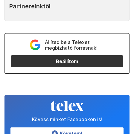
Partnereinktől
Állítsd be a Telexet
megbízható forrásnak!
Beállítom
Kövess minket Facebookon is!
Követem!