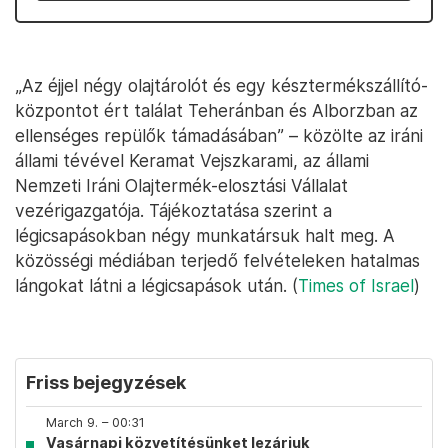
„Az éjjel négy olajtárolót és egy késztermékszállító-
központot ért találat Teheránban és Alborzban az
ellenséges repülők támadásában” – közölte az iráni
állami tévével Keramat Vejszkarami, az állami
Nemzeti Iráni Olajtermék-elosztási Vállalat
vezérigazgatója. Tájékoztatása szerint a
légicsapásokban négy munkatársuk halt meg. A
közösségi médiában terjedő felvételeken hatalmas
lángokat látni a légicsapások után. (
Times of Israel
)
Friss bejegyzések
March 9. – 00:31
Vasárnapi közvetítésünket lezárjuk