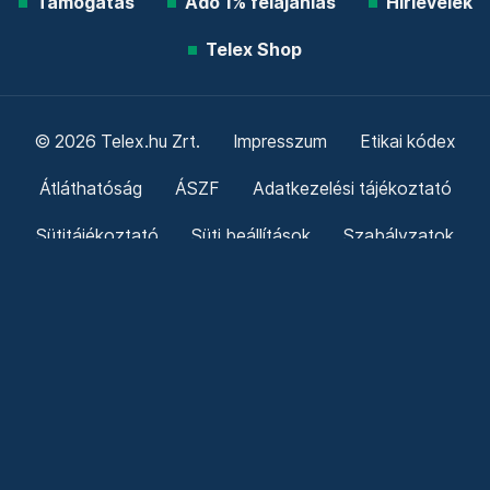
Támogatás
Adó 1% felajánlás
Hírlevelek
Telex Shop
© 2026 Telex.hu Zrt.
Impresszum
Etikai kódex
Átláthatóság
ÁSZF
Adatkezelési tájékoztató
Sütitájékoztató
Süti beállítások
Szabályzatok
Kommentelési szabályzat
Telex Sales