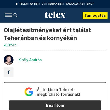
TELEX
AFTER
G7
KARAKTER
TÁMOGATÁS
SHOP
Támogatás
Olajlétesítményeket ért találat
Teheránban és környékén
KÜLFÖLD
Király András
Állítsd be a Telexet
megbízható forrásnak!
Beállítom