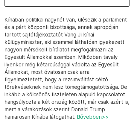
Kínában politikai nagyhét van, ülésezik a parlament
és a párt központi bizottsága, ennek apropóján
tartott sajtótájékoztatót Vang Ji kínai
külügyminiszter, aki szemmel láthatóan igyekezett
nagyon mérsékelt bírálatot megfogalmazni az
Egyesült Államokkal szemben. Miközben tavaly
ilyenkor még kétarcúsággal vádolta az Egyesült
Államokat, most óvatosan csak arra
figyelmeztetett, hogy a rezsimváltást célzó
törekvéseknek nem lesz tömegtámogatottsága. De
inkább a kölcsönös tiszteleten alapuló kapcsolatot
hangsúlyozta a két ország között, már csak azért is,
mert a várakozások szerint Donald Trump
hamarosan Kínába látogathat.
Bővebben>>