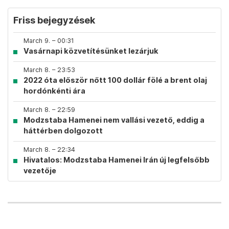
Friss bejegyzések
March 9. – 00:31
Vasárnapi közvetítésünket lezárjuk
March 8. – 23:53
2022 óta először nőtt 100 dollár fölé a brent olaj
hordónkénti ára
March 8. – 22:59
Modzstaba Hamenei nem vallási vezető, eddig a
háttérben dolgozott
March 8. – 22:34
Hivatalos: Modzstaba Hamenei Irán új legfelsőbb
vezetője