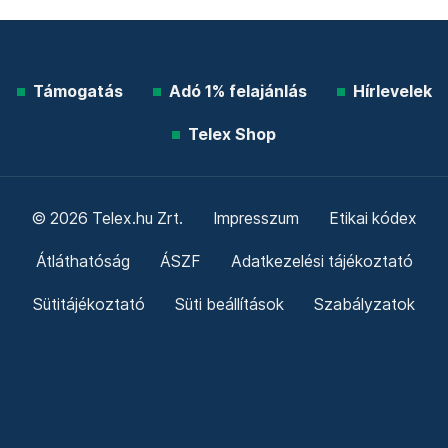
Támogatás
Adó 1% felajánlás
Hírlevelek
Telex Shop
© 2026 Telex.hu Zrt.
Impresszum
Etikai kódex
Átláthatóság
ÁSZF
Adatkezelési tájékoztató
Sütitájékoztató
Süti beállítások
Szabályzatok
Kommentelési szabályzat
Telex Sales