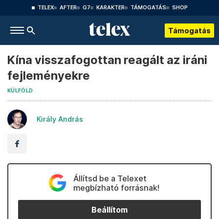
TELEX
AFTER
G7
KARAKTER
TÁMOGATÁS
SHOP
Támogatás
Kína visszafogottan reagált az iráni
fejleményekre
KÜLFÖLD
Király András
Állítsd be a Telexet
megbízható forrásnak!
Beállítom