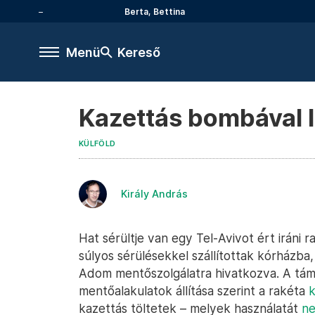
Berta, Bettina
Menü
Kereső
Kazettás bombával lő
KÜLFÖLD
Király András
Hat sérültje van egy Tel-Avivot ért iráni
súlyos sérülésekkel szállítottak kórházba,
Adom mentőszolgálatra hivatkozva. A tám
mentőalakulatok állítása szerint a rakéta
k
kazettás töltetek – melyek használatát
ne