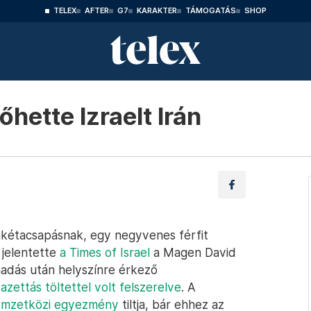
TELEX
AFTER
G7
KARAKTER
TÁMOGATÁS
SHOP
hette Izraelt Irán
 rakétacsapásnak, egy negyvenes férfit
 jelentette
a Times of Israel
a Magen David
adás után helyszínre érkező
azettás töltettel volt felszerelve
. A
mzetközi egyezmény
tiltja, bár ehhez az