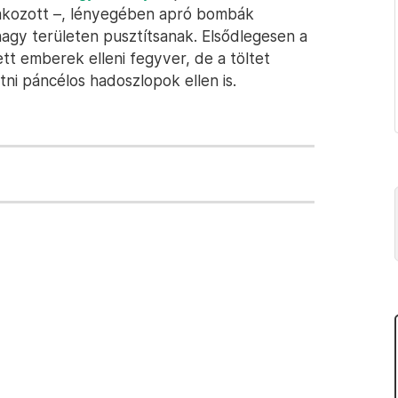
tlakozott –, lényegében apró bombák
nagy területen pusztítsanak. Elsődlegesen a
tt emberek elleni fegyver, de a töltet
ni páncélos hadoszlopok ellen is.