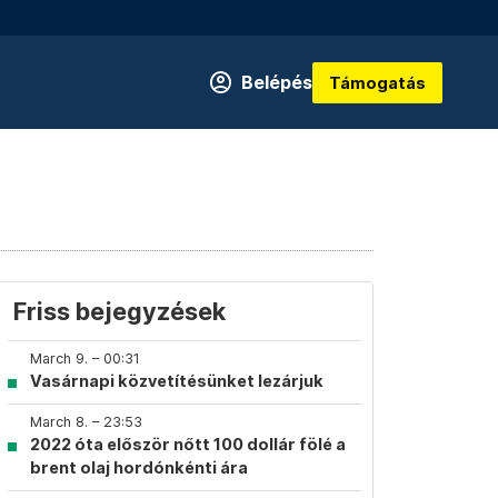
Belépés
Támogatás
Friss bejegyzések
March 9. – 00:31
Vasárnapi közvetítésünket lezárjuk
March 8. – 23:53
2022 óta először nőtt 100 dollár fölé a
brent olaj hordónkénti ára