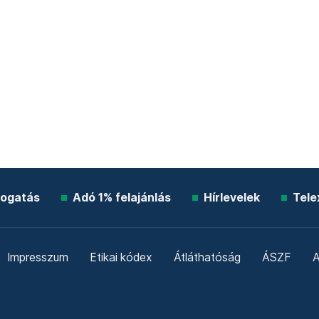
ogatás
Adó 1% felajánlás
Hírlevelek
Tele
Impresszum
Etikai kódex
Átláthatóság
ÁSZF
A
Süti beállítások
Szabályzatok
Kommentelési szabály