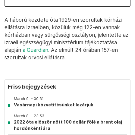
A háború kezdete óta 1929-en szorultak kórházi
ellátásra Izraelben, közülük még 122-en vannak
kórházban vagy sürgősségi osztályon, jelentette az
izraeli egészségügyi minisztérium tájékoztatása
alapján
a Guardian
. Az elmúlt 24 órában 157-en
szorultak orvosi ellátásra.
Friss bejegyzések
March 9. – 00:31
Vasárnapi közvetítésünket lezárjuk
March 8. – 23:53
2022 óta először nőtt 100 dollár fölé a brent olaj
hordónkénti ára