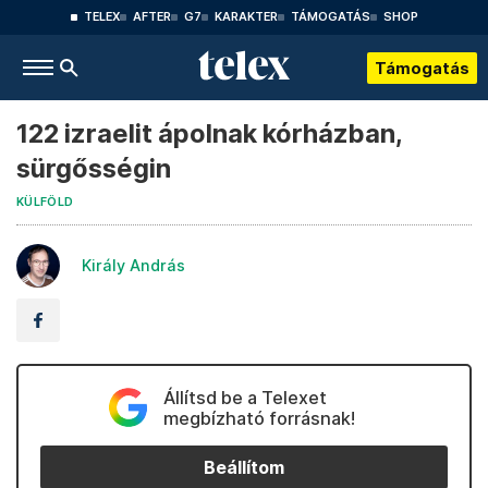
TELEX
AFTER
G7
KARAKTER
TÁMOGATÁS
SHOP
Támogatás
122 izraelit ápolnak kórházban,
sürgősségin
KÜLFÖLD
Király András
Állítsd be a Telexet
megbízható forrásnak!
Beállítom