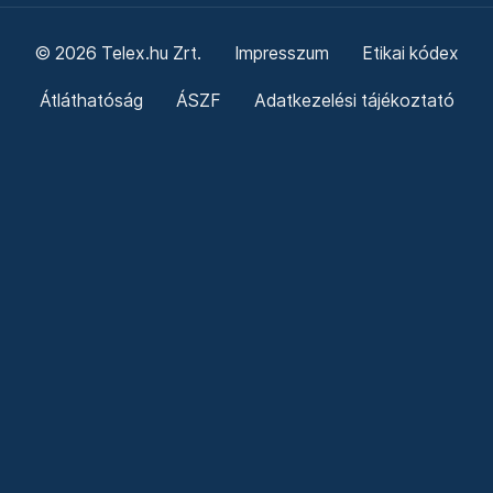
© 2026 Telex.hu Zrt.
Impresszum
Etikai kódex
Átláthatóság
ÁSZF
Adatkezelési tájékoztató
Sütitájékoztató
Süti beállítások
Szabályzatok
Kommentelési szabályzat
Telex Sales