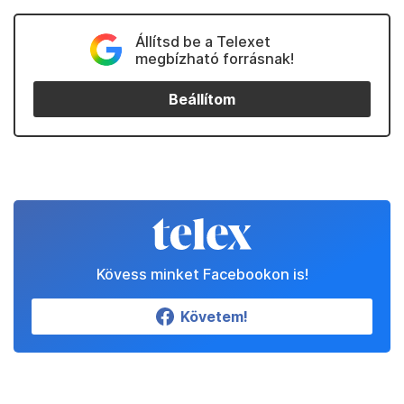
Állítsd be a Telexet
megbízható forrásnak!
Beállítom
Kövess minket Facebookon is!
Követem!