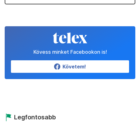
Kövess minket Facebookon is!
Követem!
Legfontosabb