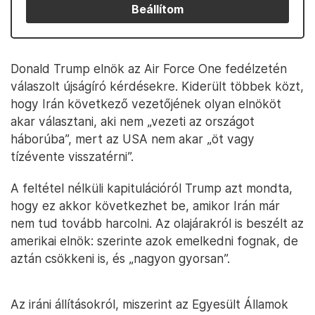
Beállítom
Donald Trump elnök az Air Force One fedélzetén
válaszolt újságíró kérdésekre. Kiderült többek közt,
hogy Irán következő vezetőjének olyan elnököt
akar választani, aki nem „vezeti az országot
háborúba”, mert az USA nem akar „öt vagy
tízévente visszatérni”.
A feltétel nélküli kapitulációról Trump azt mondta,
hogy ez akkor következhet be, amikor Irán már
nem tud tovább harcolni. Az olajárakról is beszélt az
amerikai elnök: szerinte azok emelkedni fognak, de
aztán csökkeni is, és „nagyon gyorsan”.
Az iráni állításokról, miszerint az Egyesült Államok