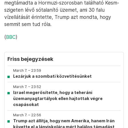
megtámadta a Hormuzi-szorosban található Kesm-
szigeten lévő sótalanító üzemet, ami 30 falu
vízellátását érintette, Trump azt mondta, hogy
semmit sem tud róla.
(
BBC
)
Friss bejegyzések
March 7. – 23:59
Lezárjuk a szombati közvetítésünket
March 7. – 23:52
Izrael megerősítette, hogy a teheráni
üzemanyagtartályok ellen hajtottak végre
csapásokat
March 7. – 22:56
Trump azt állítja, hogy nem Amerika, hanem Irán
követte el a lányiskolára mért halálos támadást