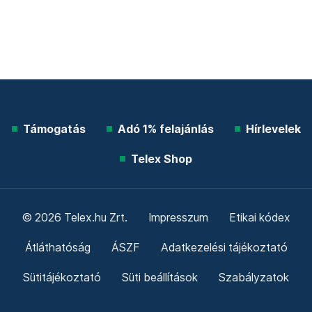
Támogatás
Adó 1% felajánlás
Hírlevelek
Telex Shop
© 2026 Telex.hu Zrt.
Impresszum
Etikai kódex
Átláthatóság
ÁSZF
Adatkezelési tájékoztató
Sütitájékoztató
Süti beállítások
Szabályzatok
Kommentelési szabályzat
Telex Sales