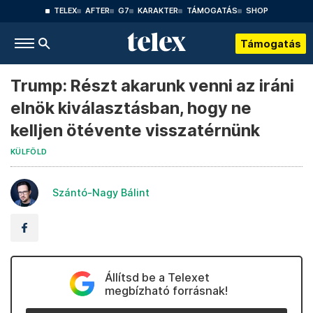
TELEX
AFTER
G7
KARAKTER
TÁMOGATÁS
SHOP
Támogatás
Trump: Részt akarunk venni az iráni
elnök kiválasztásban, hogy ne
kelljen ötévente visszatérnünk
KÜLFÖLD
Szántó-Nagy Bálint
Állítsd be a Telexet
megbízható forrásnak!